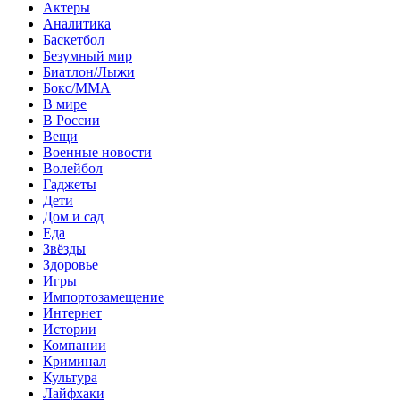
Актеры
Аналитика
Баскетбол
Безумный мир
Биатлон/Лыжи
Бокс/MMA
В мире
В России
Вещи
Военные новости
Волейбол
Гаджеты
Дети
Дом и сад
Еда
Звёзды
Здоровье
Игры
Импортозамещение
Интернет
Истории
Компании
Криминал
Культура
Лайфхаки