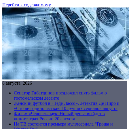
Перейти к содержимому
8 августа, 2026
Сенатор Гибатдинов предложил снять фильм о
гостомельском десанте
Женский футбол в «Теде Лассо», детектив Де Ниро и
«Сто лет одиночества». 10 лучших сериалов августа
Фильм «Человек-паук: Новый день» выйдет в
кинотеатрах России 20 августа
На ТВ состоится премьера мультсериала “Гроша и