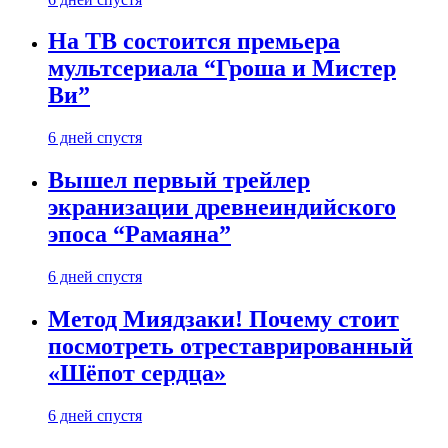
На ТВ состоится премьера
мультсериала “Гроша и Мистер
Ви”
6 дней спустя
Вышел первый трейлер
экранизации древнеиндийского
эпоса “Рамаяна”
6 дней спустя
Метод Миядзаки! Почему стоит
посмотреть отреставрированный
«Шёпот сердца»
6 дней спустя