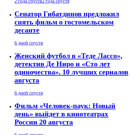
2 года спустя
2 года спустя
Сенатор Гибатдинов предложил
снять фильм о гостомельском
десанте
6 дней спустя
Женский футбол в «Теде Лассо»,
детектив Де Ниро и «Сто лет
одиночества». 10 лучших сериалов
августа
6 дней спустя
Фильм «Человек-паук: Новый
день» выйдет в кинотеатрах
России 20 августа
6 дней спустя