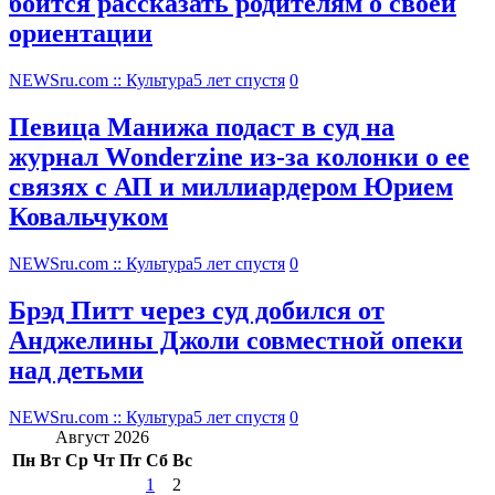
боится рассказать родителям о своей
ориентации
NEWSru.com :: Культура
5 лет спустя
0
Певица Манижа подаст в суд на
журнал Wonderzine из-за колонки о ее
связях с АП и миллиардером Юрием
Ковальчуком
NEWSru.com :: Культура
5 лет спустя
0
Брэд Питт через суд добился от
Анджелины Джоли совместной опеки
над детьми
NEWSru.com :: Культура
5 лет спустя
0
Август 2026
Пн
Вт
Ср
Чт
Пт
Сб
Вс
1
2