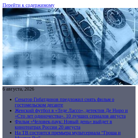
Перейти к содержимому
6 августа, 2026
Сенатор Гибатдинов предложил снять фильм о
гостомельском десанте
Женский футбол в «Теде Лассо», детектив Де Ниро и
«Сто лет одиночества». 10 лучших сериалов августа
Фильм «Человек-паук: Новый день» выйдет в
кинотеатрах России 20 августа
На ТВ состоится премьера мультсериала “Гроша и