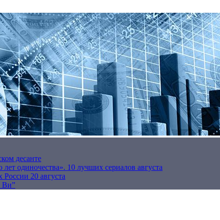
ском десанте
 лет одиночества». 10 лучших сериалов августа
 России 20 августа
р Ви”