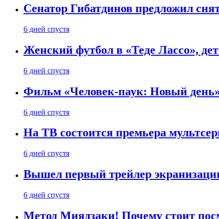
Сенатор Гибатдинов предложил снят
6 дней спустя
Женский футбол в «Теде Лассо», дет
6 дней спустя
Фильм «Человек-паук: Новый день» 
6 дней спустя
На ТВ состоится премьера мультсе
6 дней спустя
Вышел первый трейлер экранизации
6 дней спустя
Метод Миядзаки! Почему стоит пос