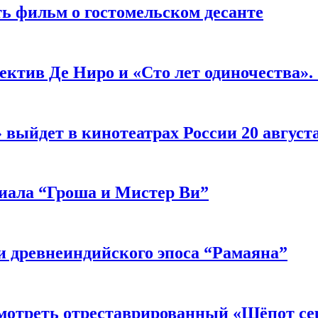
ь фильм о гостомельском десанте
ектив Де Ниро и «Сто лет одиночества».
выйдет в кинотеатрах России 20 август
риала “Гроша и Мистер Ви”
 древнеиндийского эпоса “Рамаяна”
мотреть отреставрированный «Шёпот се