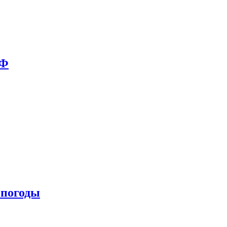
РФ
 погоды