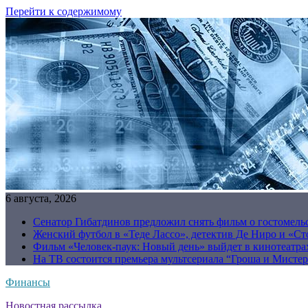
Перейти к содержимому
6 августа, 2026
Сенатор Гибатдинов предложил снять фильм о гостомель
Женский футбол в «Теде Лассо», детектив Де Ниро и «Сто
Фильм «Человек-паук: Новый день» выйдет в кинотеатрах
На ТВ состоится премьера мультсериала “Гроша и Мисте
Финансы
Новостная рассылка