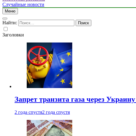
Случайные новости
Меню
Найти:
Заголовки
Запрет транзита газа через Украин
2 года спустя
2 года спустя