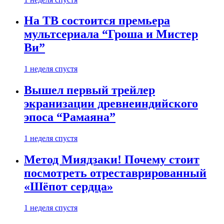
На ТВ состоится премьера
мультсериала “Гроша и Мистер
Ви”
1 неделя спустя
Вышел первый трейлер
экранизации древнеиндийского
эпоса “Рамаяна”
1 неделя спустя
Метод Миядзаки! Почему стоит
посмотреть отреставрированный
«Шёпот сердца»
1 неделя спустя