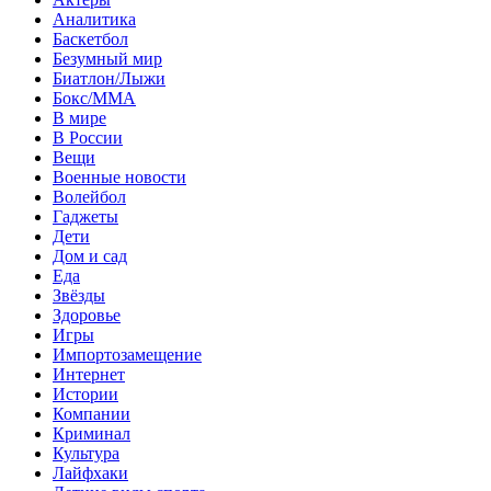
Аналитика
Баскетбол
Безумный мир
Биатлон/Лыжи
Бокс/MMA
В мире
В России
Вещи
Военные новости
Волейбол
Гаджеты
Дети
Дом и сад
Еда
Звёзды
Здоровье
Игры
Импортозамещение
Интернет
Истории
Компании
Криминал
Культура
Лайфхаки