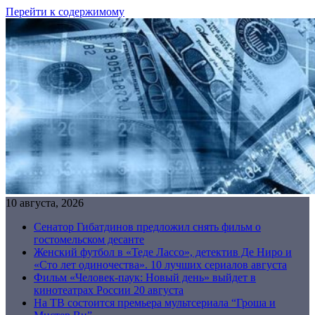
Перейти к содержимому
10 августа, 2026
Сенатор Гибатдинов предложил снять фильм о
гостомельском десанте
Женский футбол в «Теде Лассо», детектив Де Ниро и
«Сто лет одиночества». 10 лучших сериалов августа
Фильм «Человек-паук: Новый день» выйдет в
кинотеатрах России 20 августа
На ТВ состоится премьера мультсериала “Гроша и