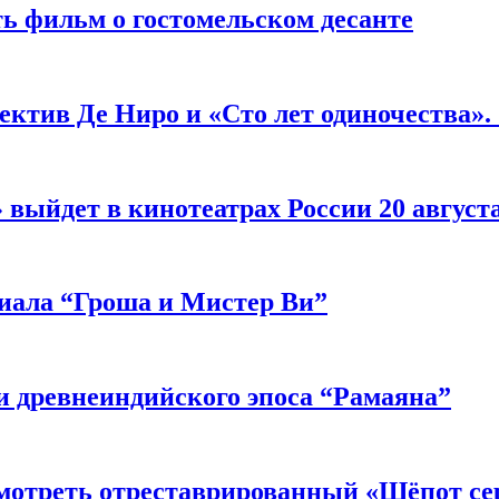
ь фильм о гостомельском десанте
ектив Де Ниро и «Сто лет одиночества».
выйдет в кинотеатрах России 20 август
риала “Гроша и Мистер Ви”
 древнеиндийского эпоса “Рамаяна”
мотреть отреставрированный «Шёпот се