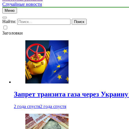
Случайные новости
Меню
Найти:
Заголовки
Запрет транзита газа через Украин
2 года спустя
2 года спустя