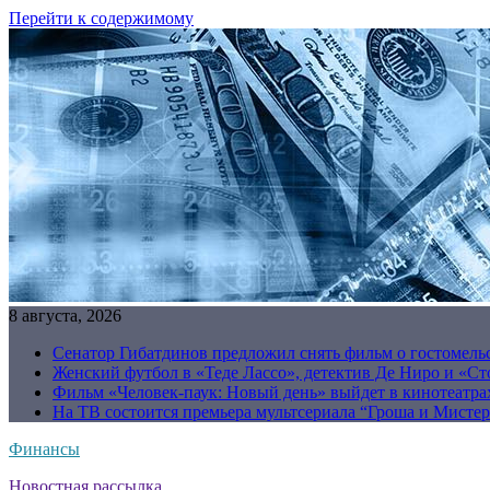
Перейти к содержимому
8 августа, 2026
Сенатор Гибатдинов предложил снять фильм о гостомель
Женский футбол в «Теде Лассо», детектив Де Ниро и «Сто
Фильм «Человек-паук: Новый день» выйдет в кинотеатрах
На ТВ состоится премьера мультсериала “Гроша и Мисте
Финансы
Новостная рассылка