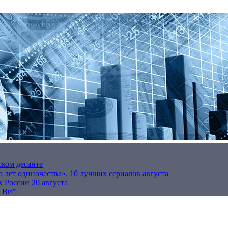
ском десанте
 лет одиночества». 10 лучших сериалов августа
 России 20 августа
р Ви”