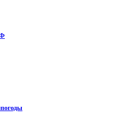
РФ
 погоды