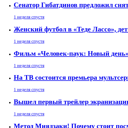
Сенатор Гибатдинов предложил снят
1 неделя спустя
Женский футбол в «Теде Лассо», дет
1 неделя спустя
Фильм «Человек-паук: Новый день» 
1 неделя спустя
На ТВ состоится премьера мультсе
1 неделя спустя
Вышел первый трейлер экранизации
1 неделя спустя
Метод Миядзаки! Почему стоит пос