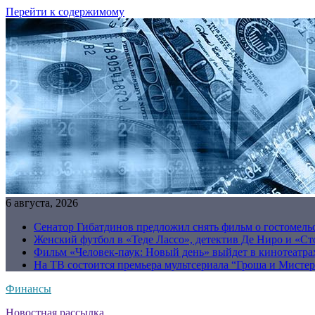
Перейти к содержимому
6 августа, 2026
Сенатор Гибатдинов предложил снять фильм о гостомель
Женский футбол в «Теде Лассо», детектив Де Ниро и «Сто
Фильм «Человек-паук: Новый день» выйдет в кинотеатрах
На ТВ состоится премьера мультсериала “Гроша и Мисте
Финансы
Новостная рассылка