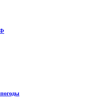
РФ
 погоды