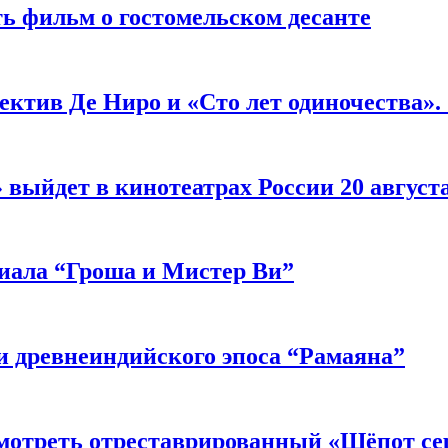
ь фильм о гостомельском десанте
ектив Де Ниро и «Сто лет одиночества».
выйдет в кинотеатрах России 20 август
риала “Гроша и Мистер Ви”
 древнеиндийского эпоса “Рамаяна”
мотреть отреставрированный «Шёпот се