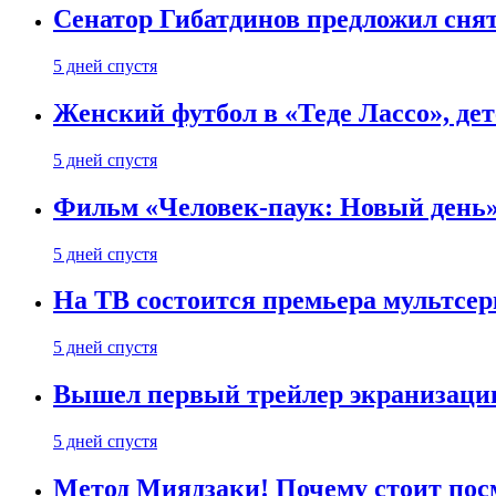
Сенатор Гибатдинов предложил снят
5 дней спустя
Женский футбол в «Теде Лассо», дет
5 дней спустя
Фильм «Человек-паук: Новый день» 
5 дней спустя
На ТВ состоится премьера мультсе
5 дней спустя
Вышел первый трейлер экранизации
5 дней спустя
Метод Миядзаки! Почему стоит пос