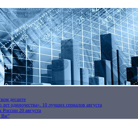
ском десанте
 лет одиночества». 10 лучших сериалов августа
 России 20 августа
р Ви”