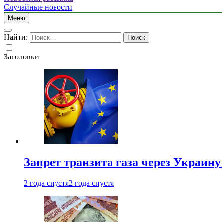
Случайные новости
Меню
Найти:
Заголовки
Запрет транзита газа через Украин
2 года спустя
2 года спустя