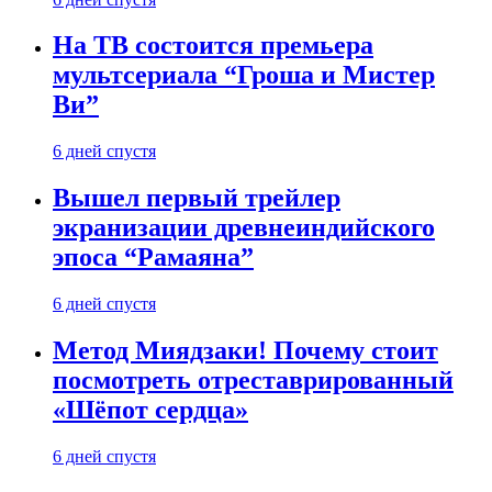
На ТВ состоится премьера
мультсериала “Гроша и Мистер
Ви”
6 дней спустя
Вышел первый трейлер
экранизации древнеиндийского
эпоса “Рамаяна”
6 дней спустя
Метод Миядзаки! Почему стоит
посмотреть отреставрированный
«Шёпот сердца»
6 дней спустя