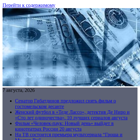
Перейти к содержимому
7 августа, 2026
Сенатор Гибатдинов предложил снять фильм о
гостомельском десанте
Женский футбол в «Теде Лассо», детектив Де Ниро и
«Сто лет одиночества». 10 лучших сериалов августа
Фильм «Человек-паук: Новый день» выйдет в
кинотеатрах России 20 августа
На ТВ состоится премьера мультсериала “Гроша и