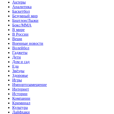
Актеры
Аналитика
Баскетбол
Безумный мир
Биатлон/Лыжи
Бокс/MMA
В мире
В России
Вещи
Военные новости
Волейбол
Гаджеты
Дети
Дом и сад
Еда
Звёзды
Здоровье
Игры
Импортозамещение
Интернет
Истории
Компании
Криминал
Культура
Лайфхаки