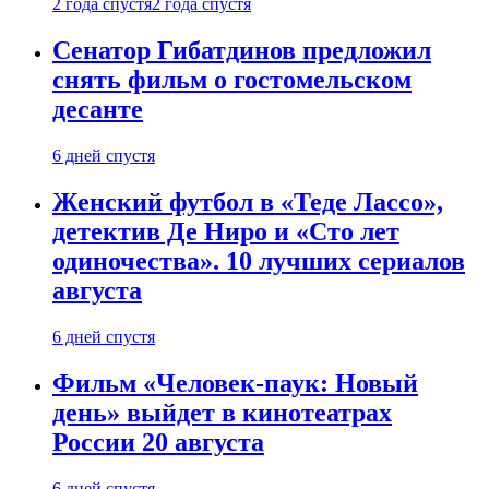
2 года спустя
2 года спустя
Сенатор Гибатдинов предложил
снять фильм о гостомельском
десанте
6 дней спустя
Женский футбол в «Теде Лассо»,
детектив Де Ниро и «Сто лет
одиночества». 10 лучших сериалов
августа
6 дней спустя
Фильм «Человек-паук: Новый
день» выйдет в кинотеатрах
России 20 августа
6 дней спустя