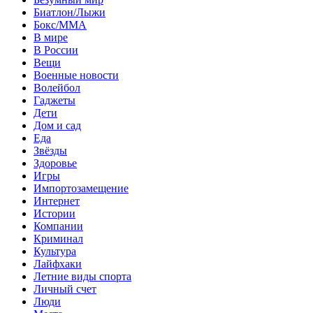
Биатлон/Лыжи
Бокс/MMA
В мире
В России
Вещи
Военные новости
Волейбол
Гаджеты
Дети
Дом и сад
Еда
Звёзды
Здоровье
Игры
Импортозамещение
Интернет
Истории
Компании
Криминал
Культура
Лайфхаки
Летние виды спорта
Личный счет
Люди