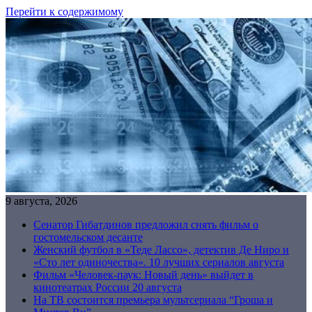
Перейти к содержимому
9 августа, 2026
Сенатор Гибатдинов предложил снять фильм о
гостомельском десанте
Женский футбол в «Теде Лассо», детектив Де Ниро и
«Сто лет одиночества». 10 лучших сериалов августа
Фильм «Человек-паук: Новый день» выйдет в
кинотеатрах России 20 августа
На ТВ состоится премьера мультсериала “Гроша и