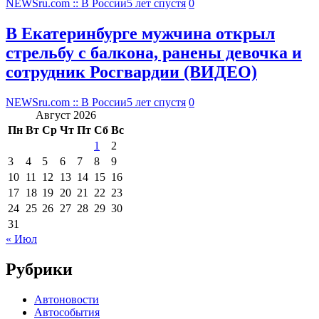
NEWSru.com :: В России
5 лет спустя
0
В Екатеринбурге мужчина открыл
стрельбу с балкона, ранены девочка и
сотрудник Росгвардии (ВИДЕО)
NEWSru.com :: В России
5 лет спустя
0
Август 2026
Пн
Вт
Ср
Чт
Пт
Сб
Вс
1
2
3
4
5
6
7
8
9
10
11
12
13
14
15
16
17
18
19
20
21
22
23
24
25
26
27
28
29
30
31
« Июл
Рубрики
Автоновости
Автособытия