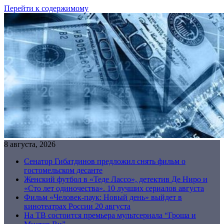
Перейти к содержимому
8 августа, 2026
Сенатор Гибатдинов предложил снять фильм о
гостомельском десанте
Женский футбол в «Теде Лассо», детектив Де Ниро и
«Сто лет одиночества». 10 лучших сериалов августа
Фильм «Человек-паук: Новый день» выйдет в
кинотеатрах России 20 августа
На ТВ состоится премьера мультсериала “Гроша и