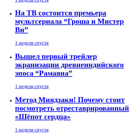
На ТВ состоится премьера
мультсериала “Гроша и Мистер
Ви”
1 неделя спустя
Вышел первый трейлер
экранизации древнеиндийского
эпоса “Рамаяна”
1 неделя спустя
Метод Миядзаки! Почему стоит
посмотреть отреставрированный
«Шёпот сердца»
1 неделя спустя