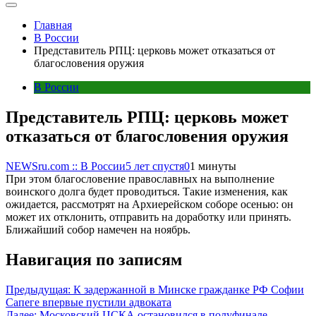
Главная
В России
Представитель РПЦ: церковь может отказаться от
благословения оружия
В России
Представитель РПЦ: церковь может
отказаться от благословения оружия
NEWSru.com :: В России
5 лет спустя
0
1 минуты
При этом благословение православных на выполнение
воинского долга будет проводиться. Такие изменения, как
ожидается, рассмотрят на Архиерейском соборе осенью: он
может их отклонить, отправить на доработку или принять.
Ближайший собор намечен на ноябрь.
Навигация по записям
Предыдущая:
К задержанной в Минске гражданке РФ Софии
Сапеге впервые пустили адвоката
Далее:
Московский ЦСКА остановился в полуфинале