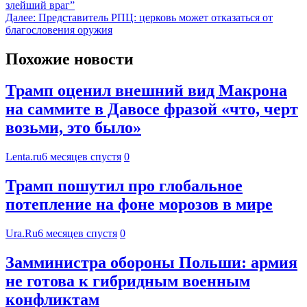
злейший враг”
Далее:
Представитель РПЦ: церковь может отказаться от
благословения оружия
Похожие новости
Трамп оценил внешний вид Макрона
на саммите в Давосе фразой «что, черт
возьми, это было»
Lenta.ru
6 месяцев спустя
0
Трамп пошутил про глобальное
потепление на фоне морозов в мире
Ura.Ru
6 месяцев спустя
0
Замминистра обороны Польши: армия
не готова к гибридным военным
конфликтам