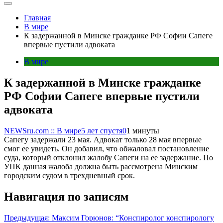
Главная
В мире
К задержанной в Минске гражданке РФ Софии Сапеге
впервые пустили адвоката
В мире
К задержанной в Минске гражданке
РФ Софии Сапеге впервые пустили
адвоката
NEWSru.com :: В мире
5 лет спустя
0
1 минуты
Сапегу задержали 23 мая. Адвокат только 28 мая впервые
смог ее увидеть. Он добавил, что обжаловал постановление
суда, который отклонил жалобу Сапеги на ее задержание. По
УПК данная жалоба должна быть рассмотрена Минским
городским судом в трехдневный срок.
Навигация по записям
Предыдущая:
Максим Горюнов: “Конспиролог конспирологу