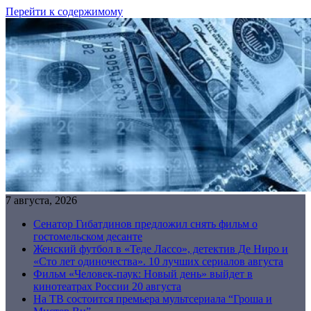
Перейти к содержимому
7 августа, 2026
Сенатор Гибатдинов предложил снять фильм о
гостомельском десанте
Женский футбол в «Теде Лассо», детектив Де Ниро и
«Сто лет одиночества». 10 лучших сериалов августа
Фильм «Человек-паук: Новый день» выйдет в
кинотеатрах России 20 августа
На ТВ состоится премьера мультсериала “Гроша и