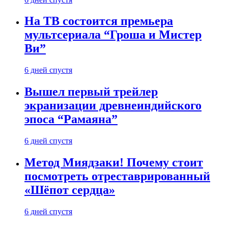
На ТВ состоится премьера
мультсериала “Гроша и Мистер
Ви”
6 дней спустя
Вышел первый трейлер
экранизации древнеиндийского
эпоса “Рамаяна”
6 дней спустя
Метод Миядзаки! Почему стоит
посмотреть отреставрированный
«Шёпот сердца»
6 дней спустя