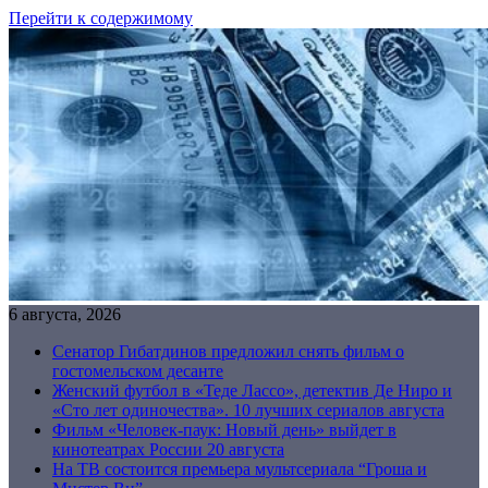
Перейти к содержимому
6 августа, 2026
Сенатор Гибатдинов предложил снять фильм о
гостомельском десанте
Женский футбол в «Теде Лассо», детектив Де Ниро и
«Сто лет одиночества». 10 лучших сериалов августа
Фильм «Человек-паук: Новый день» выйдет в
кинотеатрах России 20 августа
На ТВ состоится премьера мультсериала “Гроша и