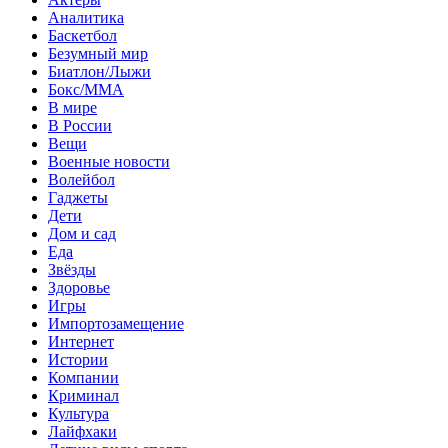
Аналитика
Баскетбол
Безумный мир
Биатлон/Лыжи
Бокс/MMA
В мире
В России
Вещи
Военные новости
Волейбол
Гаджеты
Дети
Дом и сад
Еда
Звёзды
Здоровье
Игры
Импортозамещение
Интернет
Истории
Компании
Криминал
Культура
Лайфхаки