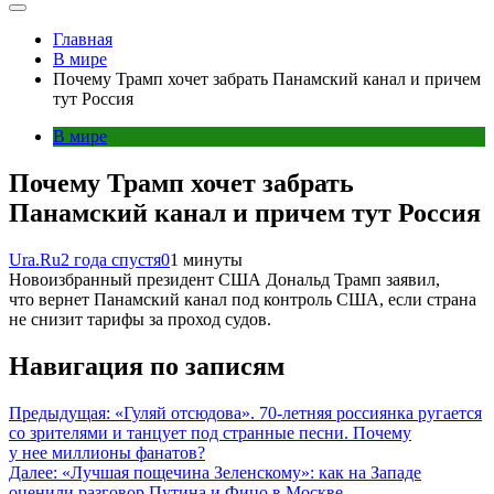
Главная
В мире
Почему Трамп хочет забрать Панамский канал и причем
тут Россия
В мире
Почему Трамп хочет забрать
Панамский канал и причем тут Россия
Ura.Ru
2 года спустя
0
1 минуты
Новоизбранный президент США Дональд Трамп заявил,
что вернет Панамский канал под контроль США, если страна
не снизит тарифы за проход судов.
Навигация по записям
Предыдущая:
«Гуляй отсюдова». 70-летняя россиянка ругается
со зрителями и танцует под странные песни. Почему
у нее миллионы фанатов?
Далее:
«Лучшая пощечина Зеленскому»: как на Западе
оценили разговор Путина и Фицо в Москве