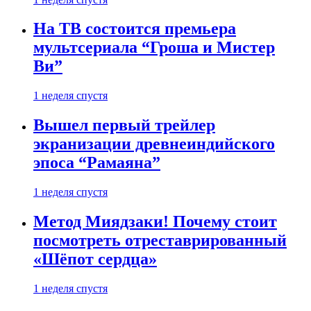
На ТВ состоится премьера
мультсериала “Гроша и Мистер
Ви”
1 неделя спустя
Вышел первый трейлер
экранизации древнеиндийского
эпоса “Рамаяна”
1 неделя спустя
Метод Миядзаки! Почему стоит
посмотреть отреставрированный
«Шёпот сердца»
1 неделя спустя