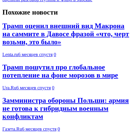
Похожие новости
Трамп оценил внешний вид Макрона
на саммите в Давосе фразой «что, черт
возьми, это было»
Lenta.ru
6 месяцев спустя
0
Трамп пошутил про глобальное
потепление на фоне морозов в мире
Ura.Ru
6 месяцев спустя
0
Замминистра обороны Польши: армия
не готова к гибридным военным
конфликтам
Газета.Ru
6 месяцев спустя
0