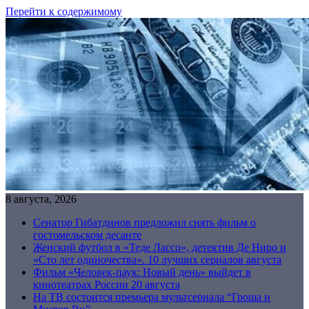
Перейти к содержимому
8 августа, 2026
Сенатор Гибатдинов предложил снять фильм о
гостомельском десанте
Женский футбол в «Теде Лассо», детектив Де Ниро и
«Сто лет одиночества». 10 лучших сериалов августа
Фильм «Человек-паук: Новый день» выйдет в
кинотеатрах России 20 августа
На ТВ состоится премьера мультсериала “Гроша и