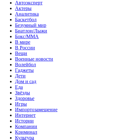
Автоэксперт
Актеры
Аналитика
Баскетбол
Безумный мир
Биатлон/Лыжи
Бокс/MMA
В мире
В России
Вещи
Военные новости
Волейбол
Гаджеты
Дети
Дом и сад
Еда
Звёзды
Здоровье
Игры
Импортозамещение
Интернет
Истории
Компании
Криминал
Культура