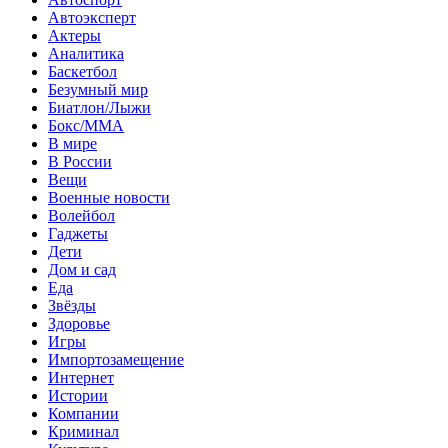
Автоэксперт
Актеры
Аналитика
Баскетбол
Безумный мир
Биатлон/Лыжи
Бокс/MMA
В мире
В России
Вещи
Военные новости
Волейбол
Гаджеты
Дети
Дом и сад
Еда
Звёзды
Здоровье
Игры
Импортозамещение
Интернет
Истории
Компании
Криминал