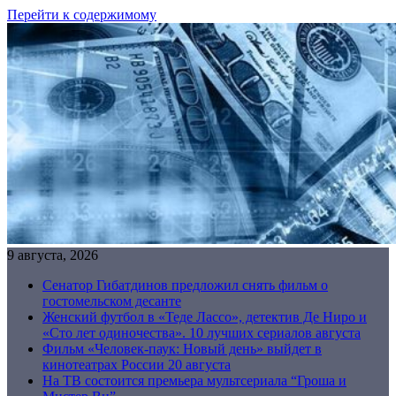
Перейти к содержимому
9 августа, 2026
Сенатор Гибатдинов предложил снять фильм о
гостомельском десанте
Женский футбол в «Теде Лассо», детектив Де Ниро и
«Сто лет одиночества». 10 лучших сериалов августа
Фильм «Человек-паук: Новый день» выйдет в
кинотеатрах России 20 августа
На ТВ состоится премьера мультсериала “Гроша и