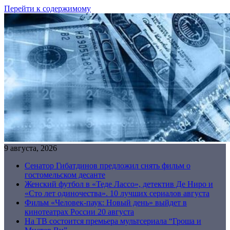
Перейти к содержимому
9 августа, 2026
Сенатор Гибатдинов предложил снять фильм о
гостомельском десанте
Женский футбол в «Теде Лассо», детектив Де Ниро и
«Сто лет одиночества». 10 лучших сериалов августа
Фильм «Человек-паук: Новый день» выйдет в
кинотеатрах России 20 августа
На ТВ состоится премьера мультсериала “Гроша и