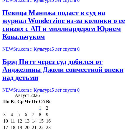
NEWSru.com :: Культура
5 лет спустя
0
Певица Манижа подаст в суд на
журнал Wonderzine из-за колонки о ее
связях с АП и миллиардером Юрием
Ковальчуком
NEWSru.com :: Культура
5 лет спустя
0
Брэд Питт через суд добился от
Анджелины Джоли совместной опеки
над детьми
NEWSru.com :: Культура
5 лет спустя
0
Август 2026
Пн
Вт
Ср
Чт
Пт
Сб
Вс
1
2
3
4
5
6
7
8
9
10
11
12
13
14
15
16
17
18
19
20
21
22
23