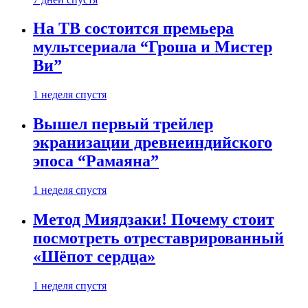
На ТВ состоится премьера
мультсериала “Гроша и Мистер
Ви”
1 неделя спустя
Вышел первый трейлер
экранизации древнеиндийского
эпоса “Рамаяна”
1 неделя спустя
Метод Миядзаки! Почему стоит
посмотреть отреставрированный
«Шёпот сердца»
1 неделя спустя