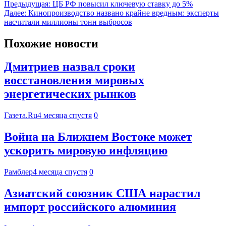
Предыдущая:
ЦБ РФ повысил ключевую ставку до 5%
Далее:
Кинопроизводство названо крайне вредным: эксперты
насчитали миллионы тонн выбросов
Похожие новости
Дмитриев назвал сроки
восстановления мировых
энергетических рынков
Газета.Ru
4 месяца спустя
0
Война на Ближнем Востоке может
ускорить мировую инфляцию
Рамблер
4 месяца спустя
0
Азиатский союзник США нарастил
импорт российского алюминия