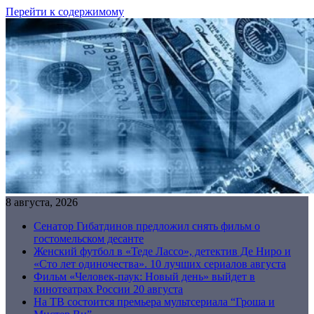
Перейти к содержимому
8 августа, 2026
Сенатор Гибатдинов предложил снять фильм о
гостомельском десанте
Женский футбол в «Теде Лассо», детектив Де Ниро и
«Сто лет одиночества». 10 лучших сериалов августа
Фильм «Человек-паук: Новый день» выйдет в
кинотеатрах России 20 августа
На ТВ состоится премьера мультсериала “Гроша и