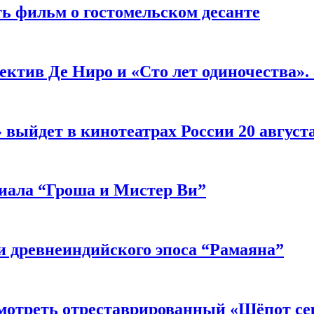
ь фильм о гостомельском десанте
ектив Де Ниро и «Сто лет одиночества».
выйдет в кинотеатрах России 20 август
риала “Гроша и Мистер Ви”
 древнеиндийского эпоса “Рамаяна”
мотреть отреставрированный «Шёпот се