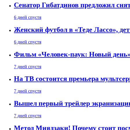
Сенатор Гибатдинов предложил снят
6 дней спустя
Женский футбол в «Теде Лассо», дет
6 дней спустя
Фильм «Человек-паук: Новый день» 
7 дней спустя
На ТВ состоится премьера мультсе
7 дней спустя
Вышел первый трейлер экранизации
7 дней спустя
Метод Миядзаки! Почему стоит пос