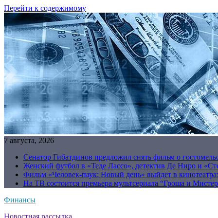
Перейти к содержимому
7 августа, 2026
Сенатор Гибатдинов предложил снять фильм о гостомель
Женский футбол в «Теде Лассо», детектив Де Ниро и «Сто
Фильм «Человек-паук: Новый день» выйдет в кинотеатрах
На ТВ состоится премьера мультсериала “Гроша и Мисте
Финансы
Новостная рассылка