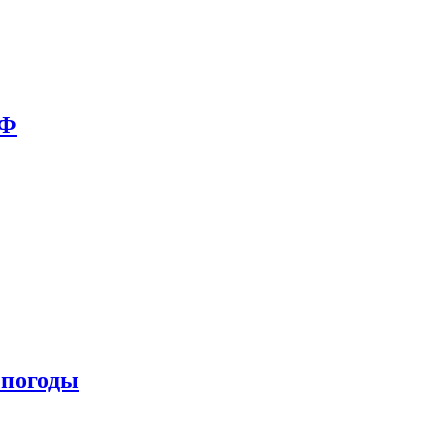
РФ
 погоды