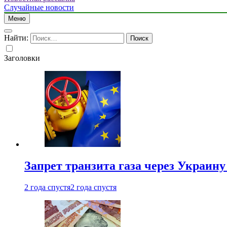
Случайные новости
Меню
Найти:
Заголовки
Запрет транзита газа через Украин
2 года спустя
2 года спустя