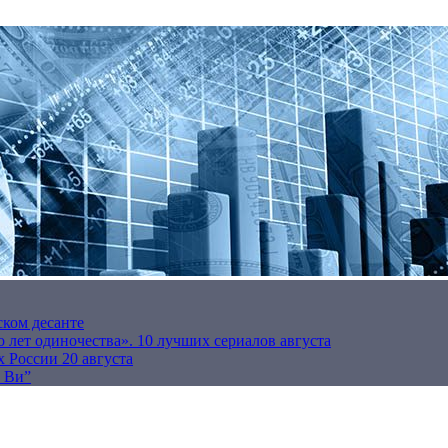
ском десанте
 лет одиночества». 10 лучших сериалов августа
 России 20 августа
р Ви”