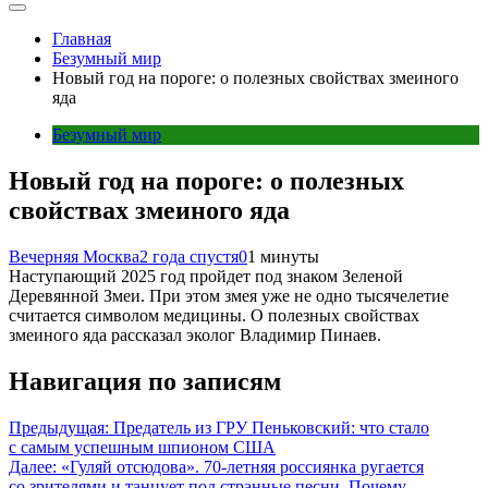
Главная
Безумный мир
Новый год на пороге: о полезных свойствах змеиного
яда
Безумный мир
Новый год на пороге: о полезных
свойствах змеиного яда
Вечерняя Москва
2 года спустя
0
1 минуты
Наступающий 2025 год пройдет под знаком Зеленой
Деревянной Змеи. При этом змея уже не одно тысячелетие
считается символом медицины. О полезных свойствах
змеиного яда рассказал эколог Владимир Пинаев.
Навигация по записям
Предыдущая:
Предатель из ГРУ Пеньковский: что стало
с самым успешным шпионом США
Далее:
«Гуляй отсюдова». 70-летняя россиянка ругается
со зрителями и танцует под странные песни. Почему