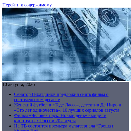
Перейти к содержимому
10 августа, 2026
Сенатор Гибатдинов предложил снять фильм о
гостомельском десанте
Женский футбол в «Теде Лассо», детектив Де Ниро и
«Сто лет одиночества». 10 лучших сериалов августа
Фильм «Человек-паук: Новый день» выйдет в
кинотеатрах России 20 августа
На ТВ состоится премьера мультсериала “Гроша и