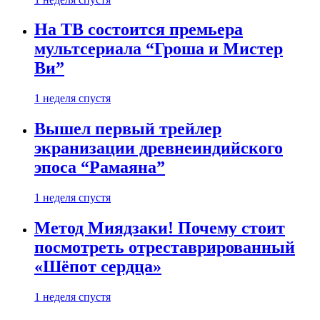
На ТВ состоится премьера
мультсериала “Гроша и Мистер
Ви”
1 неделя спустя
Вышел первый трейлер
экранизации древнеиндийского
эпоса “Рамаяна”
1 неделя спустя
Метод Миядзаки! Почему стоит
посмотреть отреставрированный
«Шёпот сердца»
1 неделя спустя