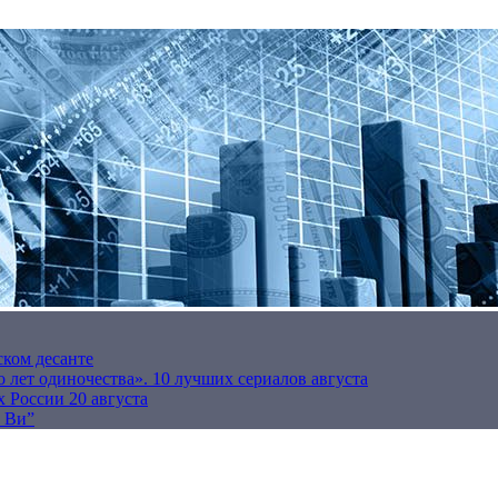
ском десанте
 лет одиночества». 10 лучших сериалов августа
 России 20 августа
р Ви”