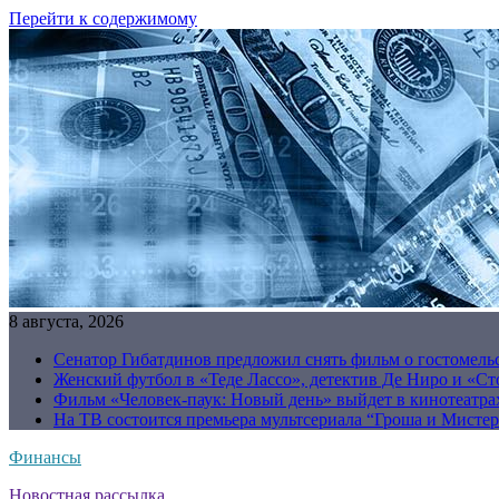
Перейти к содержимому
8 августа, 2026
Сенатор Гибатдинов предложил снять фильм о гостомель
Женский футбол в «Теде Лассо», детектив Де Ниро и «Сто
Фильм «Человек-паук: Новый день» выйдет в кинотеатрах
На ТВ состоится премьера мультсериала “Гроша и Мисте
Финансы
Новостная рассылка