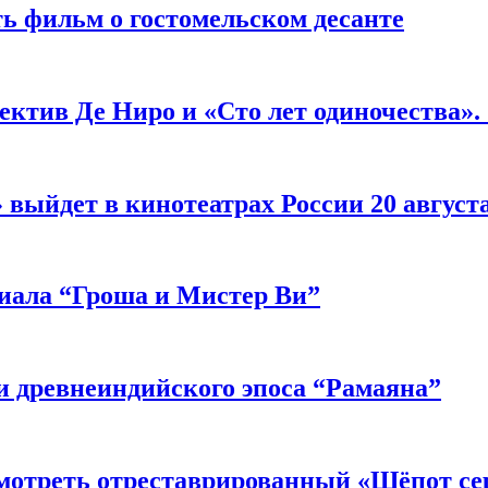
ь фильм о гостомельском десанте
ектив Де Ниро и «Сто лет одиночества».
выйдет в кинотеатрах России 20 август
риала “Гроша и Мистер Ви”
 древнеиндийского эпоса “Рамаяна”
мотреть отреставрированный «Шёпот се