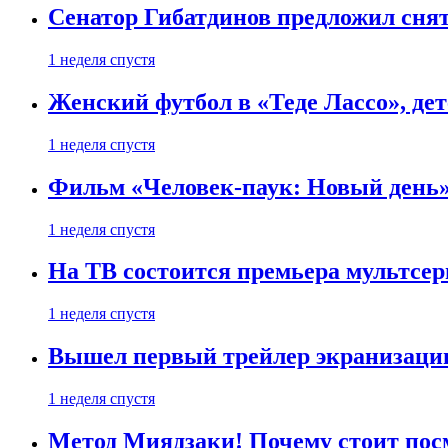
Сенатор Гибатдинов предложил снят
1 неделя спустя
Женский футбол в «Теде Лассо», дет
1 неделя спустя
Фильм «Человек-паук: Новый день» 
1 неделя спустя
На ТВ состоится премьера мультсе
1 неделя спустя
Вышел первый трейлер экранизации
1 неделя спустя
Метод Миядзаки! Почему стоит пос