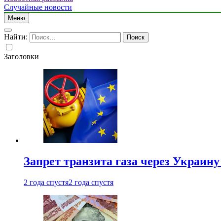
Случайные новости
Меню
Найти:
Заголовки
Запрет транзита газа через Украин
2 года спустя
2 года спустя