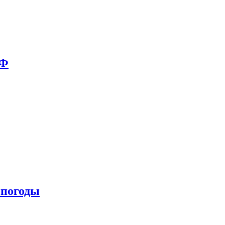
РФ
 погоды