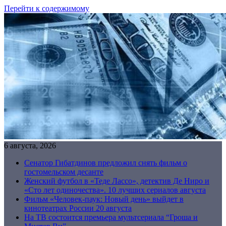
Перейти к содержимому
6 августа, 2026
Сенатор Гибатдинов предложил снять фильм о
гостомельском десанте
Женский футбол в «Теде Лассо», детектив Де Ниро и
«Сто лет одиночества». 10 лучших сериалов августа
Фильм «Человек-паук: Новый день» выйдет в
кинотеатрах России 20 августа
На ТВ состоится премьера мультсериала “Гроша и