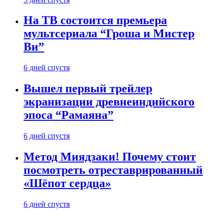
На ТВ состоится премьера
мультсериала “Гроша и Мистер
Ви”
6 дней спустя
Вышел первый трейлер
экранизации древнеиндийского
эпоса “Рамаяна”
6 дней спустя
Метод Миядзаки! Почему стоит
посмотреть отреставрированный
«Шёпот сердца»
6 дней спустя