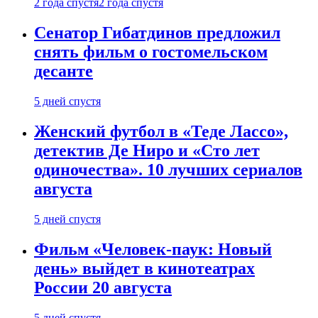
2 года спустя
2 года спустя
Сенатор Гибатдинов предложил
снять фильм о гостомельском
десанте
5 дней спустя
Женский футбол в «Теде Лассо»,
детектив Де Ниро и «Сто лет
одиночества». 10 лучших сериалов
августа
5 дней спустя
Фильм «Человек-паук: Новый
день» выйдет в кинотеатрах
России 20 августа
5 дней спустя