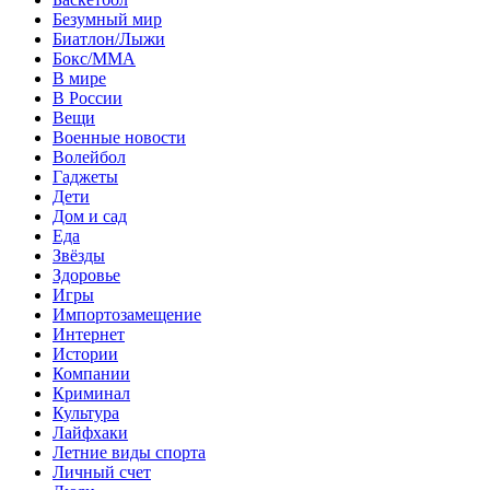
Безумный мир
Биатлон/Лыжи
Бокс/MMA
В мире
В России
Вещи
Военные новости
Волейбол
Гаджеты
Дети
Дом и сад
Еда
Звёзды
Здоровье
Игры
Импортозамещение
Интернет
Истории
Компании
Криминал
Культура
Лайфхаки
Летние виды спорта
Личный счет