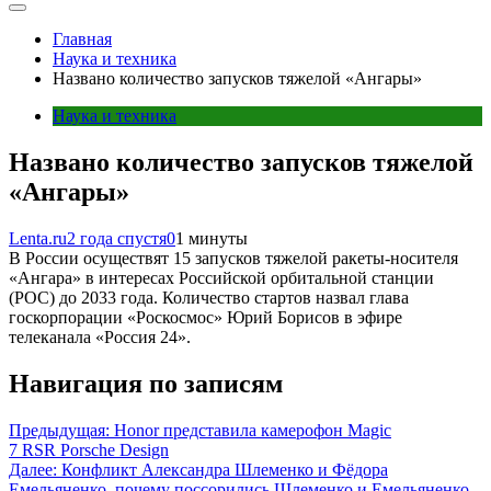
Главная
Наука и техника
Названо количество запусков тяжелой «Ангары»
Наука и техника
Названо количество запусков тяжелой
«Ангары»
Lenta.ru
2 года спустя
0
1 минуты
В России осуществят 15 запусков тяжелой ракеты-носителя
«Ангара» в интересах Российской орбитальной станции
(РОС) до 2033 года. Количество стартов назвал глава
госкорпорации «Роскосмос» Юрий Борисов в эфире
телеканала «Россия 24».
Навигация по записям
Предыдущая:
Honor представила камерофон Magic
7 RSR Porsche Design
Далее:
Конфликт Александра Шлеменко и Фёдора
Емельяненко, почему поссорились Шлеменко и Емельяненко,