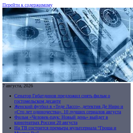
Перейти к содержимому
7 августа, 2026
Сенатор Гибатдинов предложил снять фильм о
гостомельском десанте
Женский футбол в «Теде Лассо», детектив Де Ниро и
«Сто лет одиночества». 10 лучших сериалов августа
Фильм «Человек-паук: Новый день» выйдет в
кинотеатрах России 20 августа
На ТВ состоится премьера мультсериала “Гроша и