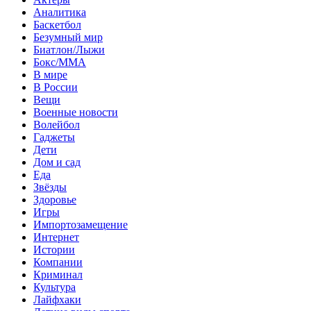
Аналитика
Баскетбол
Безумный мир
Биатлон/Лыжи
Бокс/MMA
В мире
В России
Вещи
Военные новости
Волейбол
Гаджеты
Дети
Дом и сад
Еда
Звёзды
Здоровье
Игры
Импортозамещение
Интернет
Истории
Компании
Криминал
Культура
Лайфхаки