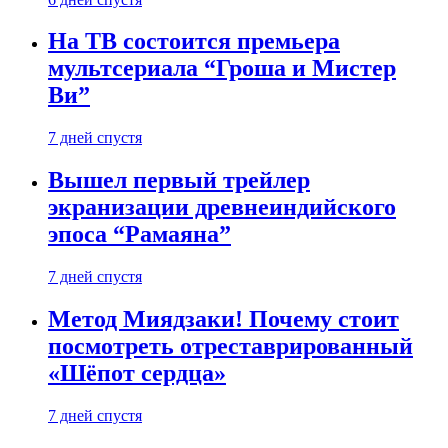
На ТВ состоится премьера
мультсериала “Гроша и Мистер
Ви”
7 дней спустя
Вышел первый трейлер
экранизации древнеиндийского
эпоса “Рамаяна”
7 дней спустя
Метод Миядзаки! Почему стоит
посмотреть отреставрированный
«Шёпот сердца»
7 дней спустя