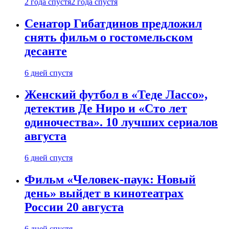
2 года спустя
2 года спустя
Сенатор Гибатдинов предложил
снять фильм о гостомельском
десанте
6 дней спустя
Женский футбол в «Теде Лассо»,
детектив Де Ниро и «Сто лет
одиночества». 10 лучших сериалов
августа
6 дней спустя
Фильм «Человек-паук: Новый
день» выйдет в кинотеатрах
России 20 августа
6 дней спустя