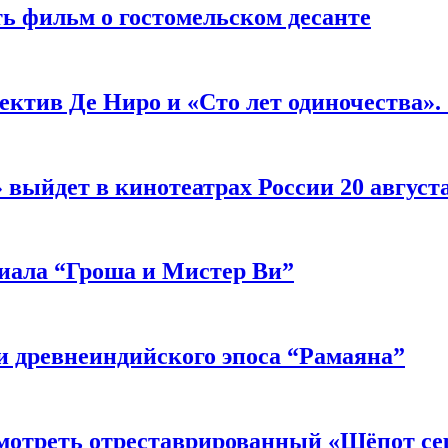
ь фильм о гостомельском десанте
ектив Де Ниро и «Сто лет одиночества».
выйдет в кинотеатрах России 20 август
риала “Гроша и Мистер Ви”
 древнеиндийского эпоса “Рамаяна”
мотреть отреставрированный «Шёпот се