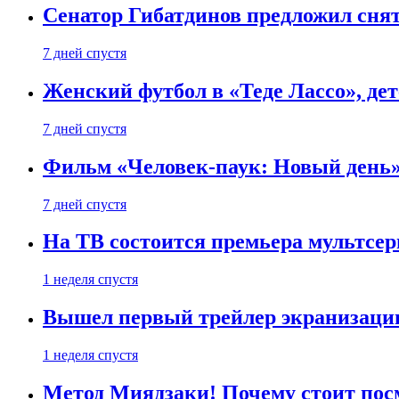
Сенатор Гибатдинов предложил снят
7 дней спустя
Женский футбол в «Теде Лассо», дет
7 дней спустя
Фильм «Человек-паук: Новый день» 
7 дней спустя
На ТВ состоится премьера мультсе
1 неделя спустя
Вышел первый трейлер экранизации
1 неделя спустя
Метод Миядзаки! Почему стоит пос