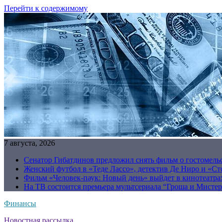
Перейти к содержимому
7 августа, 2026
Сенатор Гибатдинов предложил снять фильм о гостомель
Женский футбол в «Теде Лассо», детектив Де Ниро и «Сто
Фильм «Человек-паук: Новый день» выйдет в кинотеатрах
На ТВ состоится премьера мультсериала “Гроша и Мисте
Финансы
Новостная рассылка