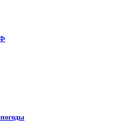
РФ
 погоды