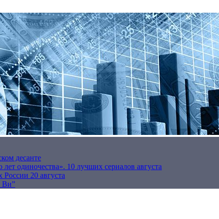
ском десанте
 лет одиночества». 10 лучших сериалов августа
 России 20 августа
р Ви”