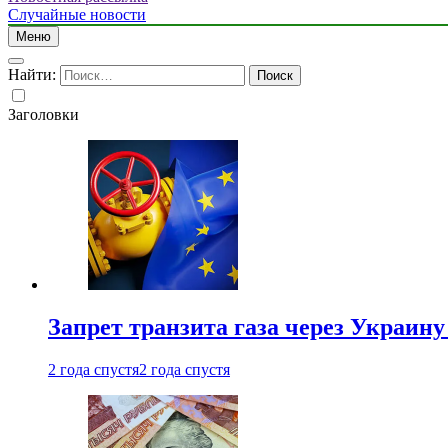
Случайные новости
Меню
Найти:
Заголовки
Запрет транзита газа через Украин
2 года спустя
2 года спустя