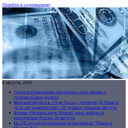
Перейти к содержимому
8 августа, 2026
Сенатор Гибатдинов предложил снять фильм о
гостомельском десанте
Женский футбол в «Теде Лассо», детектив Де Ниро и
«Сто лет одиночества». 10 лучших сериалов августа
Фильм «Человек-паук: Новый день» выйдет в
кинотеатрах России 20 августа
На ТВ состоится премьера мультсериала “Гроша и