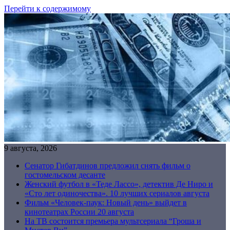
Перейти к содержимому
9 августа, 2026
Сенатор Гибатдинов предложил снять фильм о
гостомельском десанте
Женский футбол в «Теде Лассо», детектив Де Ниро и
«Сто лет одиночества». 10 лучших сериалов августа
Фильм «Человек-паук: Новый день» выйдет в
кинотеатрах России 20 августа
На ТВ состоится премьера мультсериала “Гроша и