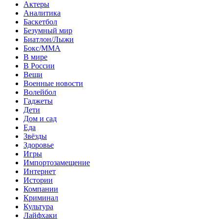
Актеры
Аналитика
Баскетбол
Безумный мир
Биатлон/Лыжи
Бокс/MMA
В мире
В России
Вещи
Военные новости
Волейбол
Гаджеты
Дети
Дом и сад
Еда
Звёзды
Здоровье
Игры
Импортозамещение
Интернет
Истории
Компании
Криминал
Культура
Лайфхаки