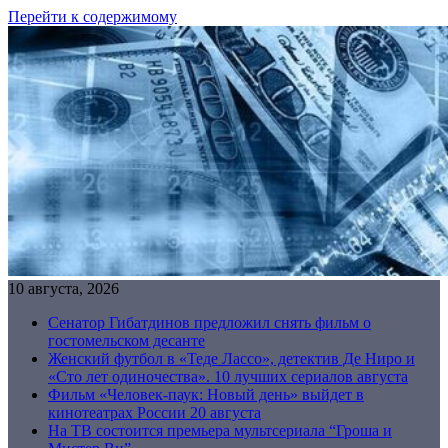
Перейти к содержимому
10 августа, 2026
Сенатор Гибатдинов предложил снять фильм о
гостомельском десанте
Женский футбол в «Теде Лассо», детектив Де Ниро и
«Сто лет одиночества». 10 лучших сериалов августа
Фильм «Человек-паук: Новый день» выйдет в
кинотеатрах России 20 августа
На ТВ состоится премьера мультсериала “Гроша и