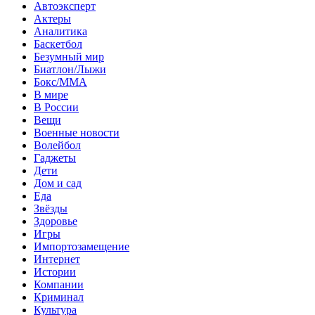
Автоэксперт
Актеры
Аналитика
Баскетбол
Безумный мир
Биатлон/Лыжи
Бокс/MMA
В мире
В России
Вещи
Военные новости
Волейбол
Гаджеты
Дети
Дом и сад
Еда
Звёзды
Здоровье
Игры
Импортозамещение
Интернет
Истории
Компании
Криминал
Культура