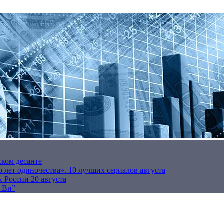
ском десанте
 лет одиночества». 10 лучших сериалов августа
 России 20 августа
р Ви”