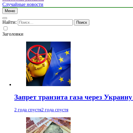
Случайные новости
Меню
Найти:
Заголовки
Запрет транзита газа через Украин
2 года спустя
2 года спустя