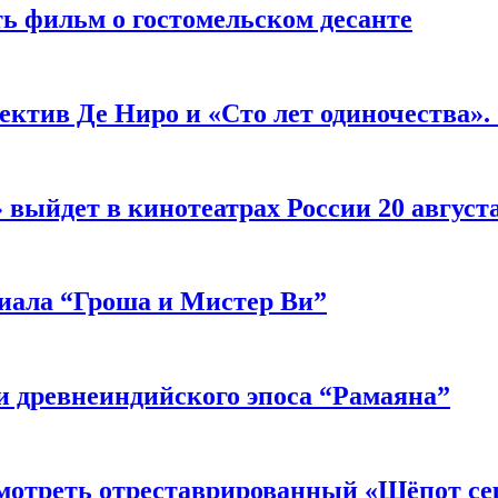
ь фильм о гостомельском десанте
ектив Де Ниро и «Сто лет одиночества».
выйдет в кинотеатрах России 20 август
риала “Гроша и Мистер Ви”
 древнеиндийского эпоса “Рамаяна”
мотреть отреставрированный «Шёпот се