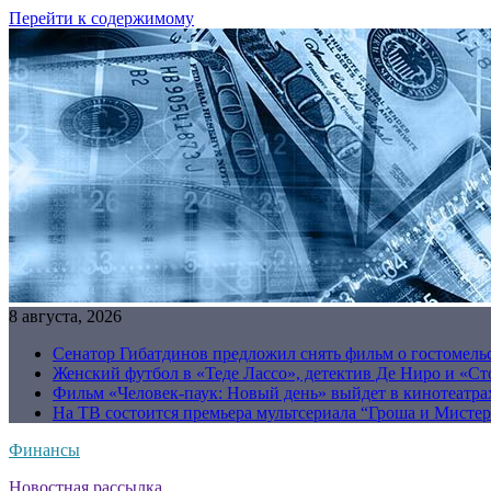
Перейти к содержимому
8 августа, 2026
Сенатор Гибатдинов предложил снять фильм о гостомель
Женский футбол в «Теде Лассо», детектив Де Ниро и «Сто
Фильм «Человек-паук: Новый день» выйдет в кинотеатрах
На ТВ состоится премьера мультсериала “Гроша и Мисте
Финансы
Новостная рассылка