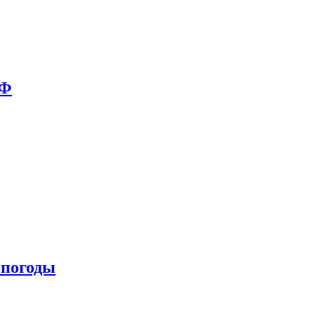
РФ
 погоды