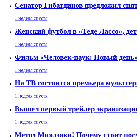
Сенатор Гибатдинов предложил снят
1 неделя спустя
Женский футбол в «Теде Лассо», дет
1 неделя спустя
Фильм «Человек-паук: Новый день» 
1 неделя спустя
На ТВ состоится премьера мультсе
1 неделя спустя
Вышел первый трейлер экранизации
1 неделя спустя
Метод Миядзаки! Почему стоит пос