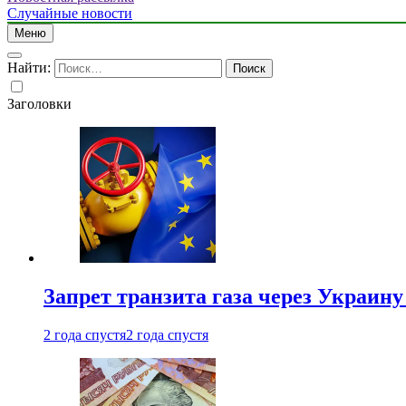
Случайные новости
Меню
Найти:
Заголовки
Запрет транзита газа через Украин
2 года спустя
2 года спустя