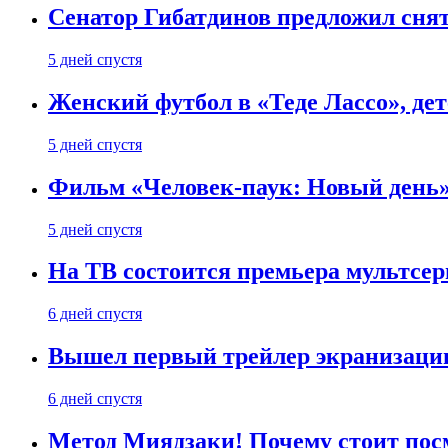
Сенатор Гибатдинов предложил снят
5 дней спустя
Женский футбол в «Теде Лассо», дет
5 дней спустя
Фильм «Человек-паук: Новый день» 
5 дней спустя
На ТВ состоится премьера мультсе
6 дней спустя
Вышел первый трейлер экранизации
6 дней спустя
Метод Миядзаки! Почему стоит пос