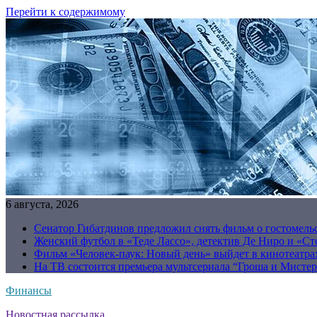
Перейти к содержимому
6 августа, 2026
Сенатор Гибатдинов предложил снять фильм о гостомель
Женский футбол в «Теде Лассо», детектив Де Ниро и «Сто
Фильм «Человек-паук: Новый день» выйдет в кинотеатрах
На ТВ состоится премьера мультсериала “Гроша и Мисте
Финансы
Новостная рассылка