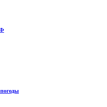
РФ
 погоды