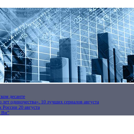
ском десанте
 лет одиночества». 10 лучших сериалов августа
 России 20 августа
р Ви”