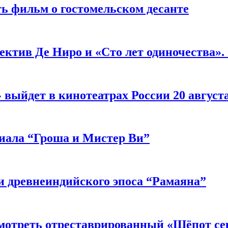
ь фильм о гостомельском десанте
ектив Де Ниро и «Сто лет одиночества».
выйдет в кинотеатрах России 20 август
риала “Гроша и Мистер Ви”
 древнеиндийского эпоса “Рамаяна”
мотреть отреставрированный «Шёпот се