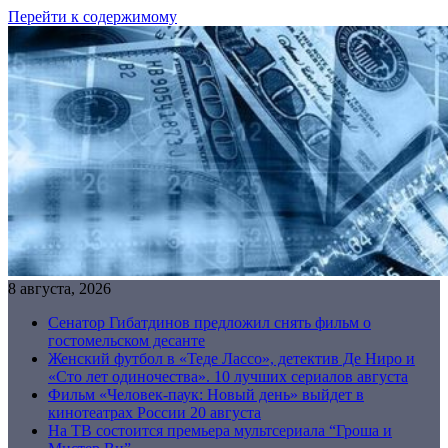
Перейти к содержимому
8 августа, 2026
Сенатор Гибатдинов предложил снять фильм о
гостомельском десанте
Женский футбол в «Теде Лассо», детектив Де Ниро и
«Сто лет одиночества». 10 лучших сериалов августа
Фильм «Человек-паук: Новый день» выйдет в
кинотеатрах России 20 августа
На ТВ состоится премьера мультсериала “Гроша и