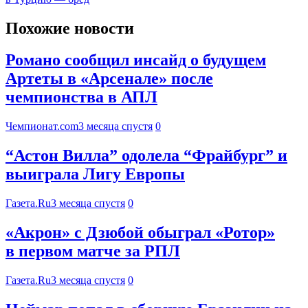
Похожие новости
Романо сообщил инсайд о будущем
Артеты в «Арсенале» после
чемпионства в АПЛ
Чемпионат.com
3 месяца спустя
0
“Астон Вилла” одолела “Фрайбург” и
выиграла Лигу Европы
Газета.Ru
3 месяца спустя
0
«Акрон» с Дзюбой обыграл «Ротор»
в первом матче за РПЛ
Газета.Ru
3 месяца спустя
0