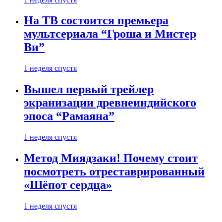
На ТВ состоится премьера
мультсериала “Гроша и Мистер
Ви”
1 неделя спустя
Вышел первый трейлер
экранизации древнеиндийского
эпоса “Рамаяна”
1 неделя спустя
Метод Миядзаки! Почему стоит
посмотреть отреставрированный
«Шёпот сердца»
1 неделя спустя