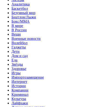
Аналитика
Баскетбол
Безумный мир
Биатлон/Лыжи
Бокс/MMA
В мире
В России
Вещи
Военные новости
Волейбол
Гаджеты
Дети
Дом и сад
Еда
Звёзды
Здоровье
Игры
Импортозамещение
Интернет
Истории
Компании
Криминал
Культура
Лайфхаки