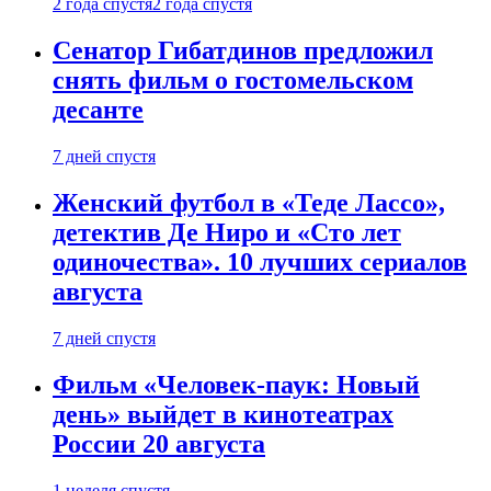
2 года спустя
2 года спустя
Сенатор Гибатдинов предложил
снять фильм о гостомельском
десанте
7 дней спустя
Женский футбол в «Теде Лассо»,
детектив Де Ниро и «Сто лет
одиночества». 10 лучших сериалов
августа
7 дней спустя
Фильм «Человек-паук: Новый
день» выйдет в кинотеатрах
России 20 августа
1 неделя спустя