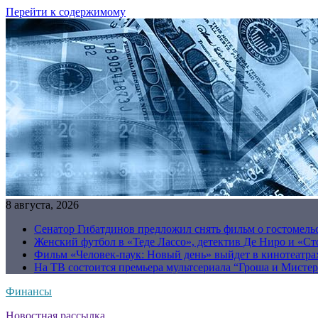
Перейти к содержимому
8 августа, 2026
Сенатор Гибатдинов предложил снять фильм о гостомель
Женский футбол в «Теде Лассо», детектив Де Ниро и «Сто
Фильм «Человек-паук: Новый день» выйдет в кинотеатрах
На ТВ состоится премьера мультсериала “Гроша и Мисте
Финансы
Новостная рассылка