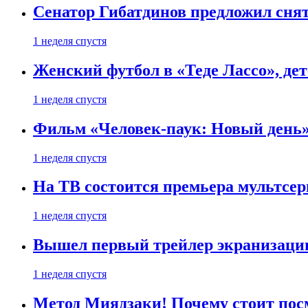
Сенатор Гибатдинов предложил снят
1 неделя спустя
Женский футбол в «Теде Лассо», дет
1 неделя спустя
Фильм «Человек-паук: Новый день» 
1 неделя спустя
На ТВ состоится премьера мультсе
1 неделя спустя
Вышел первый трейлер экранизации
1 неделя спустя
Метод Миядзаки! Почему стоит пос