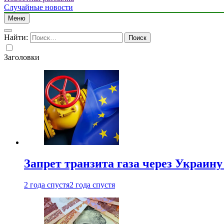
Случайные новости
Меню
Найти:
Заголовки
Запрет транзита газа через Украин
2 года спустя
2 года спустя