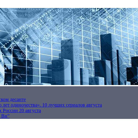
ском десанте
 лет одиночества». 10 лучших сериалов августа
 России 20 августа
р Ви”