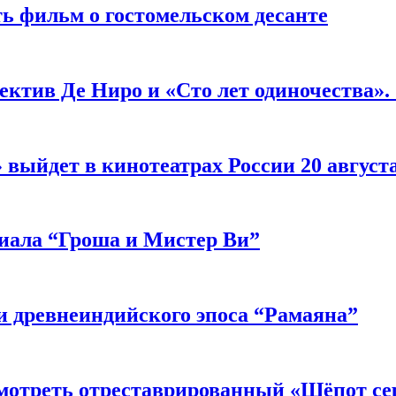
ь фильм о гостомельском десанте
ектив Де Ниро и «Сто лет одиночества».
выйдет в кинотеатрах России 20 август
риала “Гроша и Мистер Ви”
 древнеиндийского эпоса “Рамаяна”
мотреть отреставрированный «Шёпот се