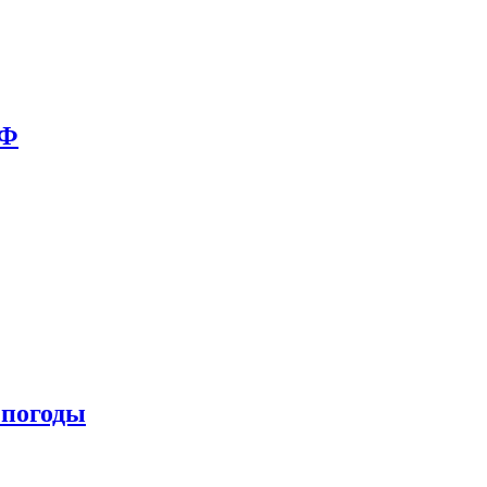
РФ
 погоды