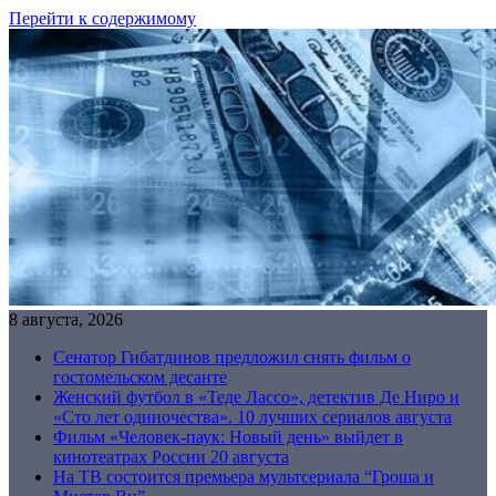
Перейти к содержимому
8 августа, 2026
Сенатор Гибатдинов предложил снять фильм о
гостомельском десанте
Женский футбол в «Теде Лассо», детектив Де Ниро и
«Сто лет одиночества». 10 лучших сериалов августа
Фильм «Человек-паук: Новый день» выйдет в
кинотеатрах России 20 августа
На ТВ состоится премьера мультсериала “Гроша и