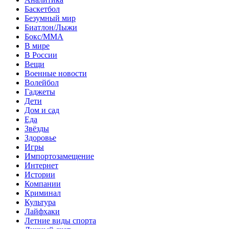
Баскетбол
Безумный мир
Биатлон/Лыжи
Бокс/MMA
В мире
В России
Вещи
Военные новости
Волейбол
Гаджеты
Дети
Дом и сад
Еда
Звёзды
Здоровье
Игры
Импортозамещение
Интернет
Истории
Компании
Криминал
Культура
Лайфхаки
Летние виды спорта