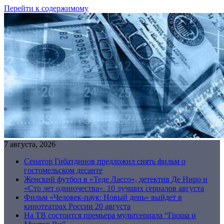
Перейти к содержимому
7 августа, 2026
Сенатор Гибатдинов предложил снять фильм о
гостомельском десанте
Женский футбол в «Теде Лассо», детектив Де Ниро и
«Сто лет одиночества». 10 лучших сериалов августа
Фильм «Человек-паук: Новый день» выйдет в
кинотеатрах России 20 августа
На ТВ состоится премьера мультсериала “Гроша и