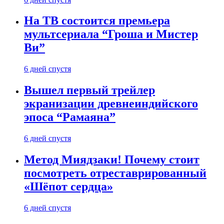
На ТВ состоится премьера
мультсериала “Гроша и Мистер
Ви”
6 дней спустя
Вышел первый трейлер
экранизации древнеиндийского
эпоса “Рамаяна”
6 дней спустя
Метод Миядзаки! Почему стоит
посмотреть отреставрированный
«Шёпот сердца»
6 дней спустя