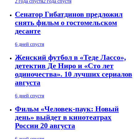
2 года спустя
2 года спустя
Сенатор Гибатдинов предложил
снять фильм о гостомельском
десанте
6 дней спустя
Женский футбол в «Теде Лассо»,
детектив Де Ниро и «Сто лет
одиночества». 10 лучших сериалов
августа
6 дней спустя
Фильм «Человек-паук: Новый
день» выйдет в кинотеатрах
России 20 августа
6 дней спустя