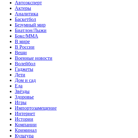
Автоэксперт
Актеры
Аналитика
Баскетбол
Безумный мир
Биатлон/Лыжи
Бокс/MMA
В мире
В России
Вещи
Военные новости
Волейбол
Гаджеты
Дети
Дом и сад
Еда
Звёзды
Здоровье
Игры
Импортозамещение
Интернет
Истории
Компании
Криминал
Культура