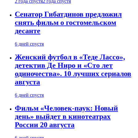
2 года спустя
2 года спустя
Сенатор Гибатдинов предложил
снять фильм о гостомельском
десанте
6 дней спустя
Женский футбол в «Теде Лассо»,
детектив Де Ниро и «Сто лет
одиночества». 10 лучших сериалов
августа
6 дней спустя
Фильм «Человек-паук: Новый
день» выйдет в кинотеатрах
России 20 августа
6 дней спустя