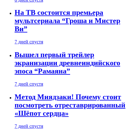
На ТВ состоится премьера
мультсериала “Гроша и Мистер
Ви”
7 дней спустя
Вышел первый трейлер
экранизации древнеиндийского
эпоса “Рамаяна”
7 дней спустя
Метод Миядзаки! Почему стоит
посмотреть отреставрированный
«Шёпот сердца»
7 дней спустя