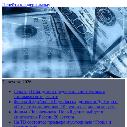
Перейти к содержимому
7 августа, 2026
Сенатор Гибатдинов предложил снять фильм о
гостомельском десанте
Женский футбол в «Теде Лассо», детектив Де Ниро и
«Сто лет одиночества». 10 лучших сериалов августа
Фильм «Человек-паук: Новый день» выйдет в
кинотеатрах России 20 августа
На ТВ состоится премьера мультсериала “Гроша и