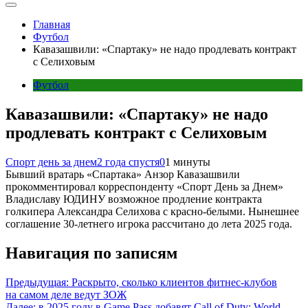
Главная
Футбол
Кавазашвили: «Спартаку» не надо продлевать контракт
с Селиховым
Футбол
Кавазашвили: «Спартаку» не надо
продлевать контракт с Селиховым
Спорт день за днем
2 года спустя
0
1 минуты
Бывший вратарь «Спартака» Анзор Кавазашвили
прокомментировал корреспонденту «Спорт День за Днем»
Владиславу ЮДИНУ возможное продление контракта
голкипера Александра Селихова с красно-белыми. Нынешнее
соглашение 30-летнего игрока рассчитано до лета 2025 года.
Навигация по записям
Предыдущая:
Раскрыто, сколько клиентов фитнес-клубов
на самом деле ведут ЗОЖ
Далее:
в 2025 году в Game Pass добавят Call of Duty: World