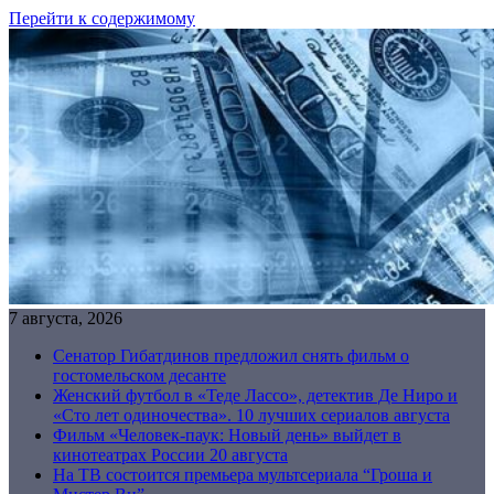
Перейти к содержимому
7 августа, 2026
Сенатор Гибатдинов предложил снять фильм о
гостомельском десанте
Женский футбол в «Теде Лассо», детектив Де Ниро и
«Сто лет одиночества». 10 лучших сериалов августа
Фильм «Человек-паук: Новый день» выйдет в
кинотеатрах России 20 августа
На ТВ состоится премьера мультсериала “Гроша и