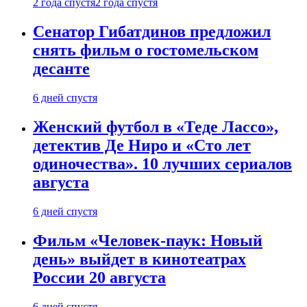
2 года спустя
2 года спустя
Сенатор Гибатдинов предложил
снять фильм о гостомельском
десанте
6 дней спустя
Женский футбол в «Теде Лассо»,
детектив Де Ниро и «Сто лет
одиночества». 10 лучших сериалов
августа
6 дней спустя
Фильм «Человек-паук: Новый
день» выйдет в кинотеатрах
России 20 августа
6 дней спустя