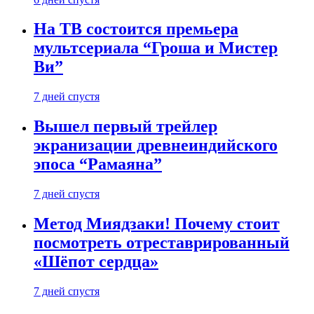
На ТВ состоится премьера
мультсериала “Гроша и Мистер
Ви”
7 дней спустя
Вышел первый трейлер
экранизации древнеиндийского
эпоса “Рамаяна”
7 дней спустя
Метод Миядзаки! Почему стоит
посмотреть отреставрированный
«Шёпот сердца»
7 дней спустя