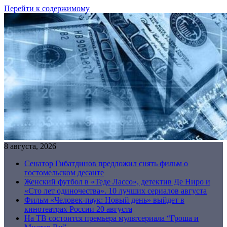
Перейти к содержимому
8 августа, 2026
Сенатор Гибатдинов предложил снять фильм о
гостомельском десанте
Женский футбол в «Теде Лассо», детектив Де Ниро и
«Сто лет одиночества». 10 лучших сериалов августа
Фильм «Человек-паук: Новый день» выйдет в
кинотеатрах России 20 августа
На ТВ состоится премьера мультсериала “Гроша и