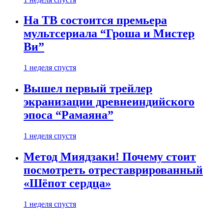
На ТВ состоится премьера
мультсериала “Гроша и Мистер
Ви”
1 неделя спустя
Вышел первый трейлер
экранизации древнеиндийского
эпоса “Рамаяна”
1 неделя спустя
Метод Миядзаки! Почему стоит
посмотреть отреставрированный
«Шёпот сердца»
1 неделя спустя