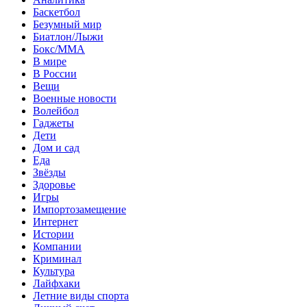
Баскетбол
Безумный мир
Биатлон/Лыжи
Бокс/MMA
В мире
В России
Вещи
Военные новости
Волейбол
Гаджеты
Дети
Дом и сад
Еда
Звёзды
Здоровье
Игры
Импортозамещение
Интернет
Истории
Компании
Криминал
Культура
Лайфхаки
Летние виды спорта