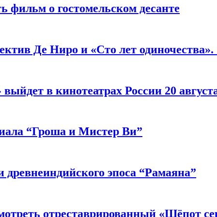
ь фильм о гостомельском десанте
ектив Де Ниро и «Сто лет одиночества».
выйдет в кинотеатрах России 20 август
риала “Гроша и Мистер Ви”
 древнеиндийского эпоса “Рамаяна”
мотреть отреставрированный «Шёпот се