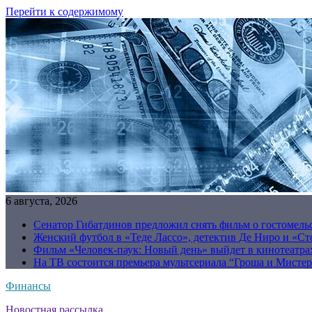
Перейти к содержимому
6 августа, 2026
Сенатор Гибатдинов предложил снять фильм о гостомель
Женский футбол в «Теде Лассо», детектив Де Ниро и «Сто
Фильм «Человек-паук: Новый день» выйдет в кинотеатрах
На ТВ состоится премьера мультсериала “Гроша и Мисте
Финансы
Новостная рассылка