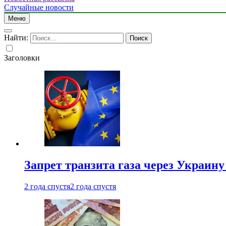
Случайные новости
Меню
Найти:
Заголовки
Запрет транзита газа через Украин
2 года спустя
2 года спустя