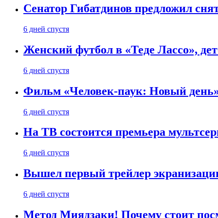
Сенатор Гибатдинов предложил снят
6 дней спустя
Женский футбол в «Теде Лассо», дет
6 дней спустя
Фильм «Человек-паук: Новый день» 
6 дней спустя
На ТВ состоится премьера мультсе
6 дней спустя
Вышел первый трейлер экранизации
6 дней спустя
Метод Миядзаки! Почему стоит пос