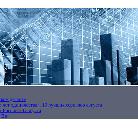
ском десанте
 лет одиночества». 10 лучших сериалов августа
 России 20 августа
р Ви”