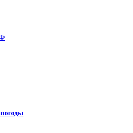
РФ
 погоды