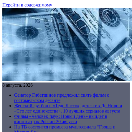
Перейти к содержимому
8 августа, 2026
Сенатор Гибатдинов предложил снять фильм о
гостомельском десанте
Женский футбол в «Теде Лассо», детектив Де Ниро и
«Сто лет одиночества». 10 лучших сериалов августа
Фильм «Человек-паук: Новый день» выйдет в
кинотеатрах России 20 августа
На ТВ состоится премьера мультсериала “Гроша и