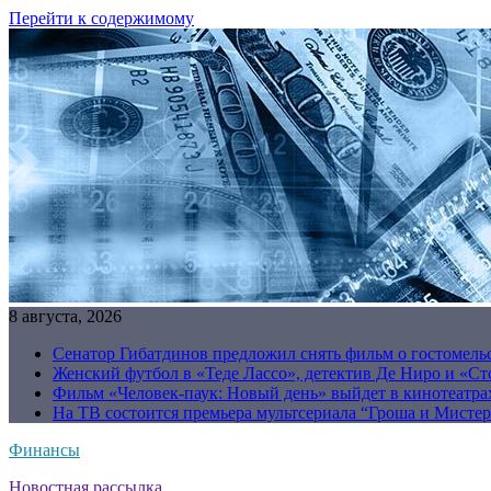
Перейти к содержимому
8 августа, 2026
Сенатор Гибатдинов предложил снять фильм о гостомель
Женский футбол в «Теде Лассо», детектив Де Ниро и «Сто
Фильм «Человек-паук: Новый день» выйдет в кинотеатрах
На ТВ состоится премьера мультсериала “Гроша и Мисте
Финансы
Новостная рассылка