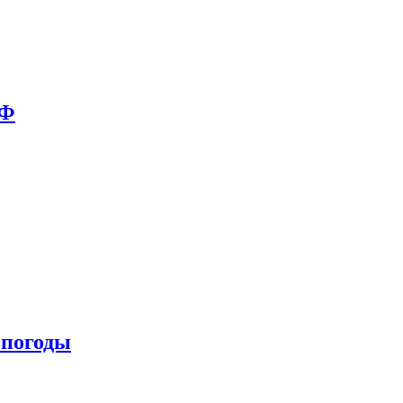
РФ
 погоды