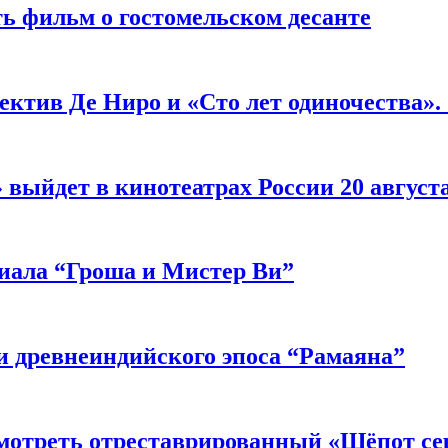
ь фильм о гостомельском десанте
ектив Де Ниро и «Сто лет одиночества».
выйдет в кинотеатрах России 20 август
риала “Гроша и Мистер Ви”
 древнеиндийского эпоса “Рамаяна”
мотреть отреставрированный «Шёпот се