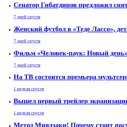
Сенатор Гибатдинов предложил снят
7 дней спустя
Женский футбол в «Теде Лассо», дет
7 дней спустя
Фильм «Человек-паук: Новый день» 
7 дней спустя
На ТВ состоится премьера мультсе
1 неделя спустя
Вышел первый трейлер экранизации
1 неделя спустя
Метод Миядзаки! Почему стоит пос