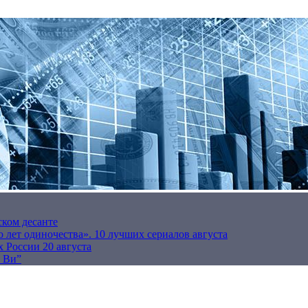
ском десанте
 лет одиночества». 10 лучших сериалов августа
 России 20 августа
р Ви”