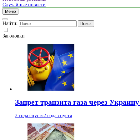
Случайные новости
Меню
Найти:
Заголовки
Запрет транзита газа через Украин
2 года спустя
2 года спустя