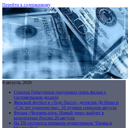
Перейти к содержимому
8 августа, 2026
Сенатор Гибатдинов предложил снять фильм о
гостомельском десанте
Женский футбол в «Теде Лассо», детектив Де Ниро и
«Сто лет одиночества». 10 лучших сериалов августа
Фильм «Человек-паук: Новый день» выйдет в
кинотеатрах России 20 августа
На ТВ состоится премьера мультсериала “Гроша и