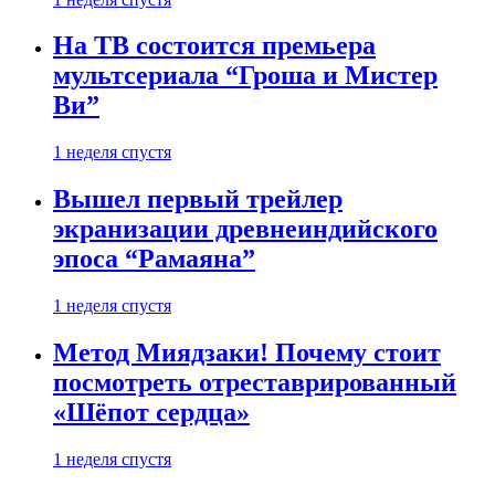
На ТВ состоится премьера
мультсериала “Гроша и Мистер
Ви”
1 неделя спустя
Вышел первый трейлер
экранизации древнеиндийского
эпоса “Рамаяна”
1 неделя спустя
Метод Миядзаки! Почему стоит
посмотреть отреставрированный
«Шёпот сердца»
1 неделя спустя