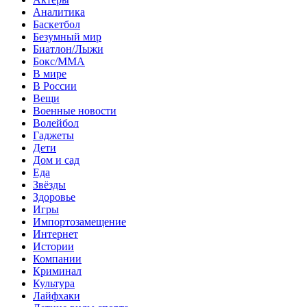
Аналитика
Баскетбол
Безумный мир
Биатлон/Лыжи
Бокс/MMA
В мире
В России
Вещи
Военные новости
Волейбол
Гаджеты
Дети
Дом и сад
Еда
Звёзды
Здоровье
Игры
Импортозамещение
Интернет
Истории
Компании
Криминал
Культура
Лайфхаки