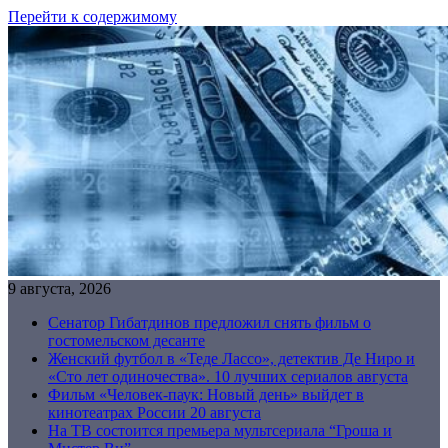
Перейти к содержимому
9 августа, 2026
Сенатор Гибатдинов предложил снять фильм о
гостомельском десанте
Женский футбол в «Теде Лассо», детектив Де Ниро и
«Сто лет одиночества». 10 лучших сериалов августа
Фильм «Человек-паук: Новый день» выйдет в
кинотеатрах России 20 августа
На ТВ состоится премьера мультсериала “Гроша и