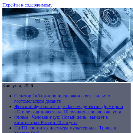
Перейти к содержимому
8 августа, 2026
Сенатор Гибатдинов предложил снять фильм о
гостомельском десанте
Женский футбол в «Теде Лассо», детектив Де Ниро и
«Сто лет одиночества». 10 лучших сериалов августа
Фильм «Человек-паук: Новый день» выйдет в
кинотеатрах России 20 августа
На ТВ состоится премьера мультсериала “Гроша и