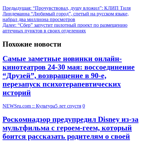
Предыдущая:
“Прочувствовал, душу вложил”: КЛИП Тиля
Линдеманна “Любимый город”, спетый на русском языке,
набрал два миллиона просмотров
Далее:
“Сбер” запустит пилотный проект по размещению
аптечных пунктов в своих отделениях
Похожие новости
Самые заметные новинки онлайн-
кинотеатров 24-30 мая: воссоединение
“Друзей”, возвращение в 90-е,
перезапуск психотерапевтических
историй
NEWSru.com :: Культура
5 лет спустя
0
Роскомнадзор предупредил Disney из-за
мультфильма c героем-геем, который
боится рассказать родителям о своей