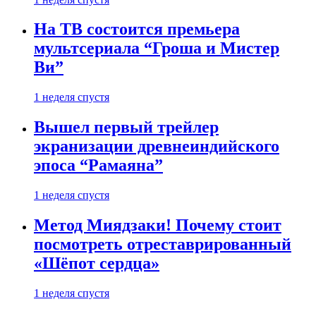
На ТВ состоится премьера
мультсериала “Гроша и Мистер
Ви”
1 неделя спустя
Вышел первый трейлер
экранизации древнеиндийского
эпоса “Рамаяна”
1 неделя спустя
Метод Миядзаки! Почему стоит
посмотреть отреставрированный
«Шёпот сердца»
1 неделя спустя