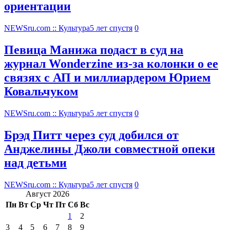
ориентации
NEWSru.com :: Культура
5 лет спустя
0
Певица Манижа подаст в суд на
журнал Wonderzine из-за колонки о ее
связях с АП и миллиардером Юрием
Ковальчуком
NEWSru.com :: Культура
5 лет спустя
0
Брэд Питт через суд добился от
Анджелины Джоли совместной опеки
над детьми
NEWSru.com :: Культура
5 лет спустя
0
Август 2026
Пн
Вт
Ср
Чт
Пт
Сб
Вс
1
2
3
4
5
6
7
8
9