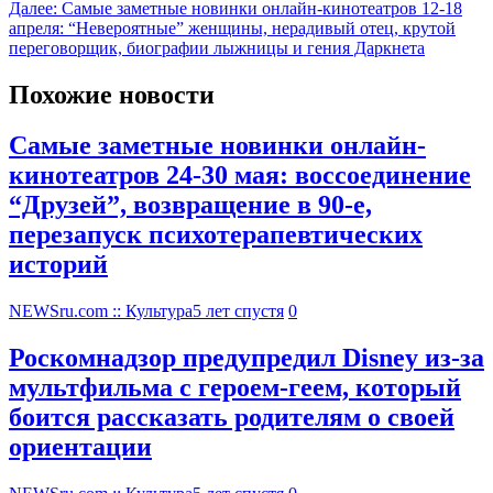
Далее:
Самые заметные новинки онлайн-кинотеатров 12-18
апреля: “Невероятные” женщины, нерадивый отец, крутой
переговорщик, биографии лыжницы и гения Даркнета
Похожие новости
Самые заметные новинки онлайн-
кинотеатров 24-30 мая: воссоединение
“Друзей”, возвращение в 90-е,
перезапуск психотерапевтических
историй
NEWSru.com :: Культура
5 лет спустя
0
Роскомнадзор предупредил Disney из-за
мультфильма c героем-геем, который
боится рассказать родителям о своей
ориентации