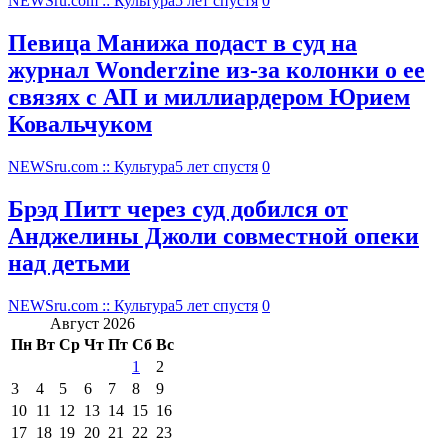
NEWSru.com :: Культура
5 лет спустя
0
Певица Манижа подаст в суд на
журнал Wonderzine из-за колонки о ее
связях с АП и миллиардером Юрием
Ковальчуком
NEWSru.com :: Культура
5 лет спустя
0
Брэд Питт через суд добился от
Анджелины Джоли совместной опеки
над детьми
NEWSru.com :: Культура
5 лет спустя
0
Август 2026
Пн
Вт
Ср
Чт
Пт
Сб
Вс
1
2
3
4
5
6
7
8
9
10
11
12
13
14
15
16
17
18
19
20
21
22
23