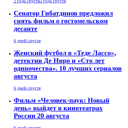
2 года спустя
2 года спустя
Сенатор Гибатдинов предложил
снять фильм о гостомельском
десанте
6 дней спустя
Женский футбол в «Теде Лассо»,
детектив Де Ниро и «Сто лет
одиночества». 10 лучших сериалов
августа
6 дней спустя
Фильм «Человек-паук: Новый
день» выйдет в кинотеатрах
России 20 августа
6 дней спустя