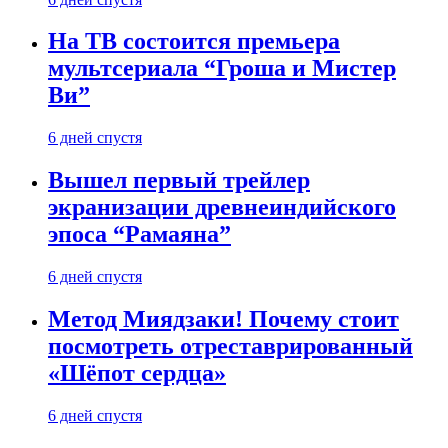
На ТВ состоится премьера
мультсериала “Гроша и Мистер
Ви”
6 дней спустя
Вышел первый трейлер
экранизации древнеиндийского
эпоса “Рамаяна”
6 дней спустя
Метод Миядзаки! Почему стоит
посмотреть отреставрированный
«Шёпот сердца»
6 дней спустя