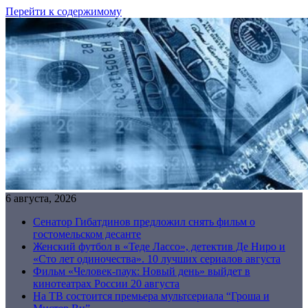
Перейти к содержимому
6 августа, 2026
Сенатор Гибатдинов предложил снять фильм о
гостомельском десанте
Женский футбол в «Теде Лассо», детектив Де Ниро и
«Сто лет одиночества». 10 лучших сериалов августа
Фильм «Человек-паук: Новый день» выйдет в
кинотеатрах России 20 августа
На ТВ состоится премьера мультсериала “Гроша и