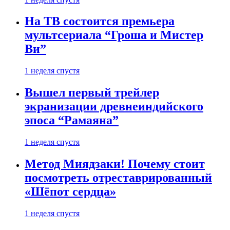
На ТВ состоится премьера
мультсериала “Гроша и Мистер
Ви”
1 неделя спустя
Вышел первый трейлер
экранизации древнеиндийского
эпоса “Рамаяна”
1 неделя спустя
Метод Миядзаки! Почему стоит
посмотреть отреставрированный
«Шёпот сердца»
1 неделя спустя