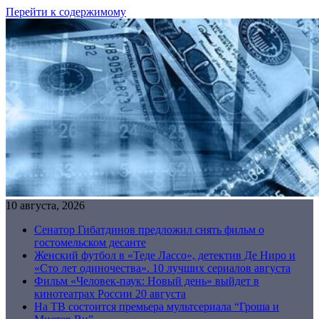
Перейти к содержимому
10 августа, 2026
Сенатор Гибатдинов предложил снять фильм о
гостомельском десанте
Женский футбол в «Теде Лассо», детектив Де Ниро и
«Сто лет одиночества». 10 лучших сериалов августа
Фильм «Человек-паук: Новый день» выйдет в
кинотеатрах России 20 августа
На ТВ состоится премьера мультсериала “Гроша и