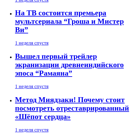
На ТВ состоится премьера
мультсериала “Гроша и Мистер
Ви”
1 неделя спустя
Вышел первый трейлер
экранизации древнеиндийского
эпоса “Рамаяна”
1 неделя спустя
Метод Миядзаки! Почему стоит
посмотреть отреставрированный
«Шёпот сердца»
1 неделя спустя