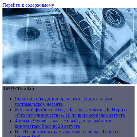
Перейти к содержимому
8 августа, 2026
Сенатор Гибатдинов предложил снять фильм о
гостомельском десанте
Женский футбол в «Теде Лассо», детектив Де Ниро и
«Сто лет одиночества». 10 лучших сериалов августа
Фильм «Человек-паук: Новый день» выйдет в
кинотеатрах России 20 августа
На ТВ состоится премьера мультсериала “Гроша и