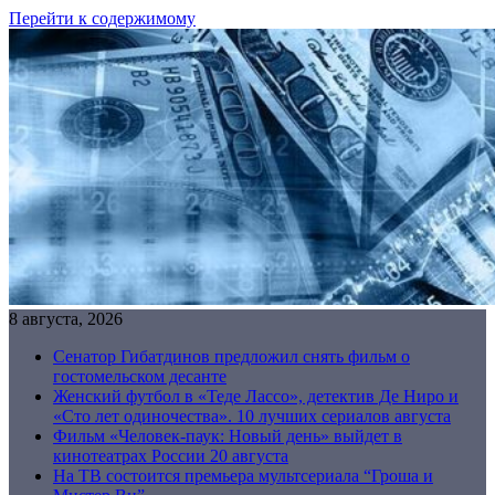
Перейти к содержимому
8 августа, 2026
Сенатор Гибатдинов предложил снять фильм о
гостомельском десанте
Женский футбол в «Теде Лассо», детектив Де Ниро и
«Сто лет одиночества». 10 лучших сериалов августа
Фильм «Человек-паук: Новый день» выйдет в
кинотеатрах России 20 августа
На ТВ состоится премьера мультсериала “Гроша и