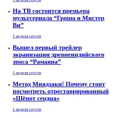
На ТВ состоится премьера
мультсериала “Гроша и Мистер
Ви”
1 неделя спустя
Вышел первый трейлер
экранизации древнеиндийского
эпоса “Рамаяна”
1 неделя спустя
Метод Миядзаки! Почему стоит
посмотреть отреставрированный
«Шёпот сердца»
1 неделя спустя