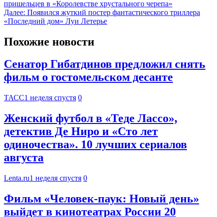
пришельцев в «Королевстве хрустального черепа»
Далее:
Появился жуткий постер фантастического триллера
«Последний дом» Луи Летерье
Похожие новости
Сенатор Гибатдинов предложил снять
фильм о гостомельском десанте
ТАСС
1 неделя спустя
0
Женский футбол в «Теде Лассо»,
детектив Де Ниро и «Сто лет
одиночества». 10 лучших сериалов
августа
Lenta.ru
1 неделя спустя
0
Фильм «Человек-паук: Новый день»
выйдет в кинотеатрах России 20