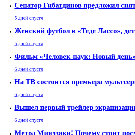
Сенатор Гибатдинов предложил снят
5 дней спустя
Женский футбол в «Теде Лассо», дет
5 дней спустя
Фильм «Человек-паук: Новый день» 
6 дней спустя
На ТВ состоится премьера мультсе
6 дней спустя
Вышел первый трейлер экранизации
6 дней спустя
Метод Миядзаки! Почему стоит пос