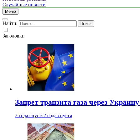
Случайные новости
Меню
Найти:
Заголовки
Запрет транзита газа через Украин
2 года спустя
2 года спустя