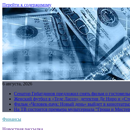
Перейти к содержимому
6 августа, 2026
Сенатор Гибатдинов предложил снять фильм о гостомель
Женский футбол в «Теде Лассо», детектив Де Ниро и «Сто
Фильм «Человек-паук: Новый день» выйдет в кинотеатрах
На ТВ состоится премьера мультсериала “Гроша и Мисте
Финансы
Новостная рассылка