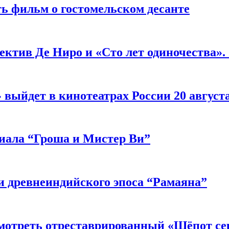
ь фильм о гостомельском десанте
ектив Де Ниро и «Сто лет одиночества».
выйдет в кинотеатрах России 20 август
риала “Гроша и Мистер Ви”
 древнеиндийского эпоса “Рамаяна”
мотреть отреставрированный «Шёпот се