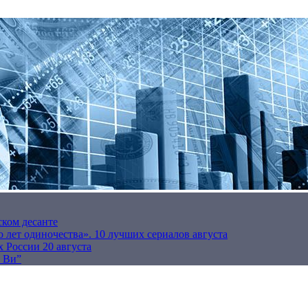
ском десанте
 лет одиночества». 10 лучших сериалов августа
 России 20 августа
р Ви”