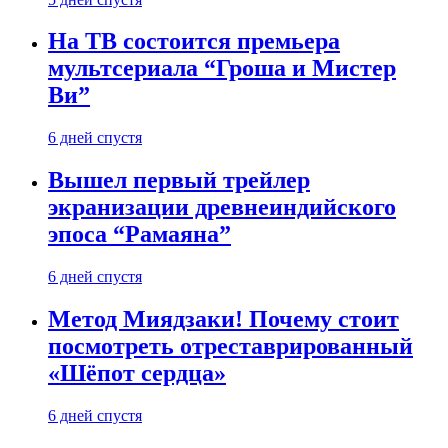
На ТВ состоится премьера
мультсериала “Гроша и Мистер
Ви”
6 дней спустя
Вышел первый трейлер
экранизации древнеиндийского
эпоса “Рамаяна”
6 дней спустя
Метод Миядзаки! Почему стоит
посмотреть отреставрированный
«Шёпот сердца»
6 дней спустя