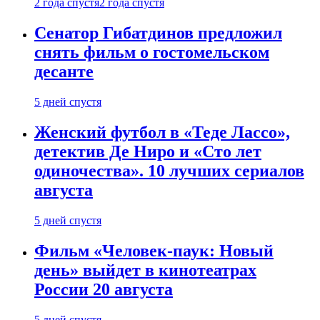
2 года спустя
2 года спустя
Сенатор Гибатдинов предложил
снять фильм о гостомельском
десанте
5 дней спустя
Женский футбол в «Теде Лассо»,
детектив Де Ниро и «Сто лет
одиночества». 10 лучших сериалов
августа
5 дней спустя
Фильм «Человек-паук: Новый
день» выйдет в кинотеатрах
России 20 августа
5 дней спустя