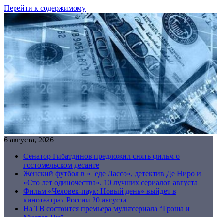
Перейти к содержимому
6 августа, 2026
Сенатор Гибатдинов предложил снять фильм о
гостомельском десанте
Женский футбол в «Теде Лассо», детектив Де Ниро и
«Сто лет одиночества». 10 лучших сериалов августа
Фильм «Человек-паук: Новый день» выйдет в
кинотеатрах России 20 августа
На ТВ состоится премьера мультсериала “Гроша и