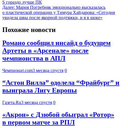
S гораздо лучше ПК
Далее:
Мария Погребняк эмоционально высказалась
о пластической операции у Тимура Хайдарова: «Сегодня
увидела швы после якорной подтяжки, и я в шоке»
Похожие новости
Романо сообщил инсайд о будущем
Артеты в «Арсенале» после
чемпионства в АПЛ
Чемпионат.com
3 месяца спустя
0
“Астон Вилла” одолела “Фрайбург” и
выиграла Лигу Европы
Газета.Ru
3 месяца спустя
0
«Акрон» с Дзюбой обыграл «Ротор»
в первом матче за РПЛ