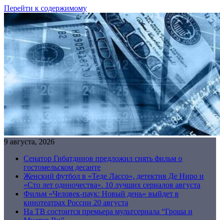
Перейти к содержимому
9 августа, 2026
Сенатор Гибатдинов предложил снять фильм о
гостомельском десанте
Женский футбол в «Теде Лассо», детектив Де Ниро и
«Сто лет одиночества». 10 лучших сериалов августа
Фильм «Человек-паук: Новый день» выйдет в
кинотеатрах России 20 августа
На ТВ состоится премьера мультсериала “Гроша и