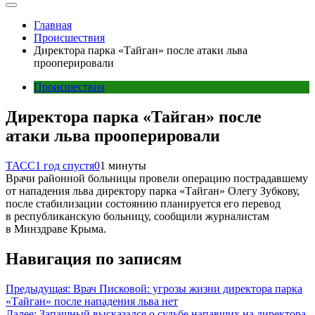
Главная
Происшествия
Директора парка «Тайган» после атаки льва
прооперировали
Происшествия
Директора парка «Тайган» после
атаки льва прооперировали
ТАСС
1 год спустя
0
1 минуты
Врачи районной больницы провели операцию пострадавшему
от нападения льва директору парка «Тайган» Олегу Зубкову,
после стабилизации состоянию планируется его перевод
в республиканскую больницу, сообщили журналистам
в Минздраве Крыма.
Навигация по записям
Предыдущая:
Врач Писковой: угрозы жизни директора парка
«Тайган» после нападения льва нет
Далее:
Запашный высказался о судьбе напавших на директора