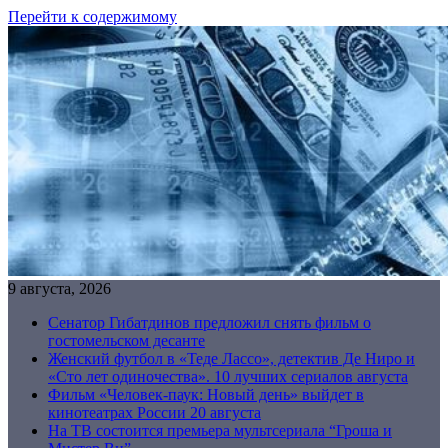
Перейти к содержимому
9 августа, 2026
Сенатор Гибатдинов предложил снять фильм о
гостомельском десанте
Женский футбол в «Теде Лассо», детектив Де Ниро и
«Сто лет одиночества». 10 лучших сериалов августа
Фильм «Человек-паук: Новый день» выйдет в
кинотеатрах России 20 августа
На ТВ состоится премьера мультсериала “Гроша и