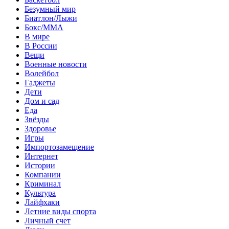
Безумный мир
Биатлон/Лыжи
Бокс/MMA
В мире
В России
Вещи
Военные новости
Волейбол
Гаджеты
Дети
Дом и сад
Еда
Звёзды
Здоровье
Игры
Импортозамещение
Интернет
Истории
Компании
Криминал
Культура
Лайфхаки
Летние виды спорта
Личный счет