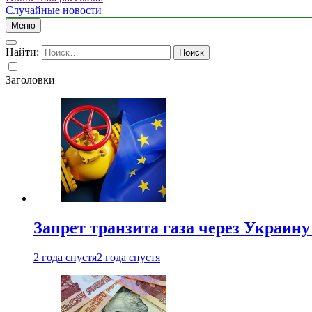
Случайные новости
Меню
Найти:
Заголовки
Запрет транзита газа через Украин
2 года спустя
2 года спустя