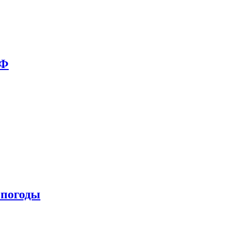
РФ
 погоды