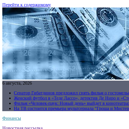
Перейти к содержимому
6 августа, 2026
Сенатор Гибатдинов предложил снять фильм о гостомель
Женский футбол в «Теде Лассо», детектив Де Ниро и «Сто
Фильм «Человек-паук: Новый день» выйдет в кинотеатрах
На ТВ состоится премьера мультсериала “Гроша и Мисте
Финансы
Новостная рассылка