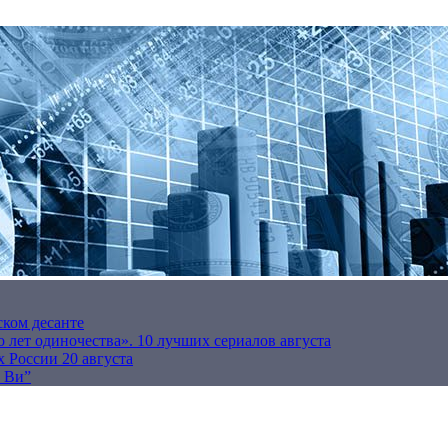
ском десанте
 лет одиночества». 10 лучших сериалов августа
 России 20 августа
р Ви”