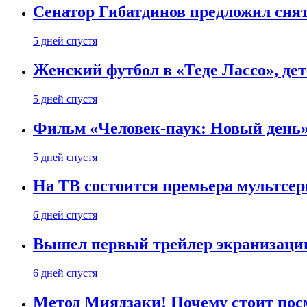
Сенатор Гибатдинов предложил снят
5 дней спустя
Женский футбол в «Теде Лассо», дет
5 дней спустя
Фильм «Человек-паук: Новый день» 
5 дней спустя
На ТВ состоится премьера мультсе
6 дней спустя
Вышел первый трейлер экранизации
6 дней спустя
Метод Миядзаки! Почему стоит пос