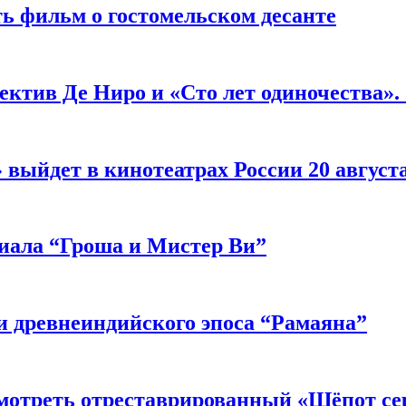
ь фильм о гостомельском десанте
ектив Де Ниро и «Сто лет одиночества».
выйдет в кинотеатрах России 20 август
риала “Гроша и Мистер Ви”
 древнеиндийского эпоса “Рамаяна”
мотреть отреставрированный «Шёпот се