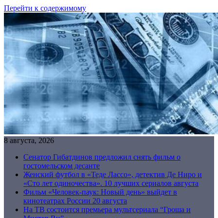
Перейти к содержимому
8 августа, 2026
Сенатор Гибатдинов предложил снять фильм о
гостомельском десанте
Женский футбол в «Теде Лассо», детектив Де Ниро и
«Сто лет одиночества». 10 лучших сериалов августа
Фильм «Человек-паук: Новый день» выйдет в
кинотеатрах России 20 августа
На ТВ состоится премьера мультсериала “Гроша и