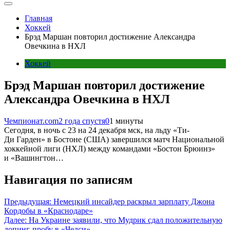
Главная
Хоккей
Брэд Маршан повторил достижение Александра
Овечкина в НХЛ
Хоккей
Брэд Маршан повторил достижение
Александра Овечкина в НХЛ
Чемпионат.com
2 года спустя
0
1 минуты
Сегодня, в ночь с 23 на 24 декабря мск, на льду «Ти-
Ди Гарден» в Бостоне (США) завершился матч Национальной
хоккейной лиги (НХЛ) между командами «Бостон Брюинз»
и «Вашингтон…
Навигация по записям
Предыдущая:
Немецкий инсайдер раскрыл зарплату Джона
Кордобы в «Краснодаре»
Далее:
На Украине заявили, что Мудрик сдал положительную
допинг-пробу в «Челси»