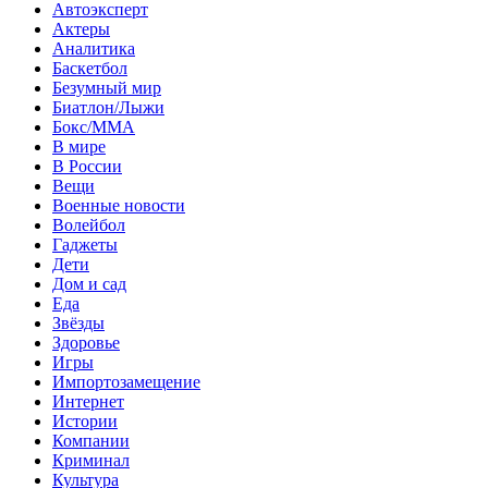
Автоэксперт
Актеры
Аналитика
Баскетбол
Безумный мир
Биатлон/Лыжи
Бокс/MMA
В мире
В России
Вещи
Военные новости
Волейбол
Гаджеты
Дети
Дом и сад
Еда
Звёзды
Здоровье
Игры
Импортозамещение
Интернет
Истории
Компании
Криминал
Культура