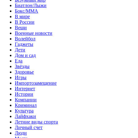
Биатлон/Лыжи
Бокс/MMA
В мире
В России
Вещи
Военные новости
Волейбол
Гаджеты
Дети
Дом и сад
Еда
Звёзды
Здоровье
Игры
Импортозамещение
Интернет
Истории
Компании
Криминал
Культура
Лайфхаки
Летние виды спорта
Личный счет
Люди