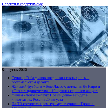
Перейти к содержимому
8 августа, 2026
Сенатор Гибатдинов предложил снять фильм о
гостомельском десанте
Женский футбол в «Теде Лассо», детектив Де Ниро и
«Сто лет одиночества». 10 лучших сериалов августа
Фильм «Человек-паук: Новый день» выйдет в
кинотеатрах России 20 августа
На ТВ состоится премьера мультсериала “Гроша и